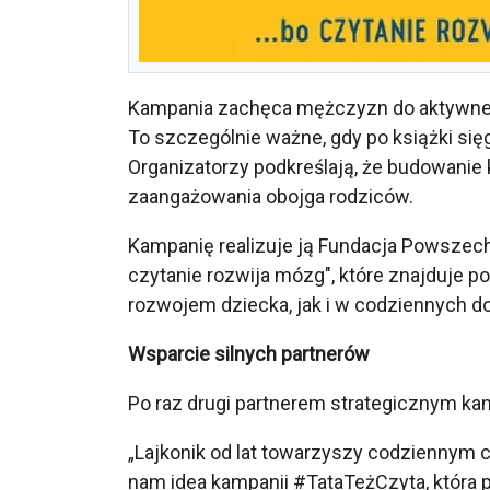
Kampania zachęca mężczyzn do aktywneg
To szczególnie ważne, gdy po książki się
Organizatorzy podkreślają, że budowanie 
zaangażowania obojga rodziców.
Kampanię realizuje ją Fundacja Powszech
czytanie rozwija mózg", które znajduje 
rozwojem dziecka, jak i w codziennych d
Wsparcie silnych partnerów
Po raz drugi partnerem strategicznym kam
„Lajkonik od lat towarzyszy codziennym 
nam idea kampanii #TataTeżCzyta, która p