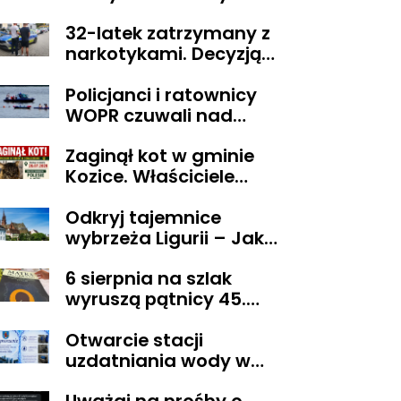
zatrzymali
32-latek zatrzymany z
poszukiwanego
narkotykami. Decyzją
sądu trafił do aresztu
Policjanci i ratownicy
WOPR czuwali nad
bezpieczeństwem
Zaginął kot w gminie
uczestnika wyjątkowej
Kozice. Właściciele
wyprawy
wyznaczyli nagrodę za
Odkryj tajemnice
pomoc
wybrzeża Ligurii – Jak
przeżyć niezapomniane
6 sierpnia na szlak
chwile w krainie pesto i
wyruszą pątnicy 45.
słońca
Pieszej Pielgrzymki
Otwarcie stacji
Diecezji Płockiej na
uzdatniania wody w
Jasną Górę
Pacynie