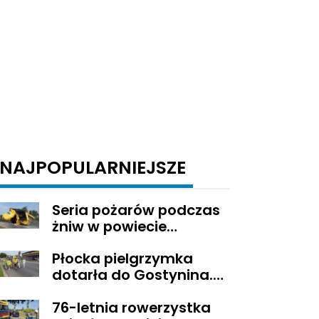
NAJPOPULARNIEJSZE
Seria pożarów podczas
żniw w powiecie
gostynińskim
Płocka pielgrzymka
dotarła do Gostynina.
Wierni idą dalej na
76-letnia rowerzystka
Jasną Górę