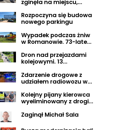
zginęła na miejscu,
droga z Sikorza do
Rozpoczyna się budowa
Brudzenia Dużego
nowego parkingu
zablokowana
Wypadek podczas żniw
w Romanowie. 73-latek
spadł z kombajnu
Dron nad przejazdami
kolejowymi. 13
wykroczeń ujawnionych
Zdarzenie drogowe z
podczas działań
udziałem radiowozu w
„Bezpieczny przejazd
Płocku
kolejowy”
Kolejny pijany kierowca
wyeliminowany z drogi.
Miał blisko 3 promile
Zaginął Michał Sala
alkoholu