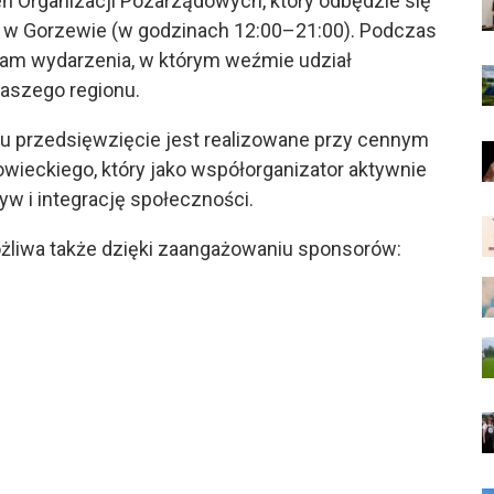
ń Organizacji Pozarządowych, który odbędzie się
ź” w Gorzewie (w godzinach 12:00–21:00). Podczas
ram wydarzenia, w którym weźmie udział
naszego regionu.
ionu przedsięwzięcie jest realizowane przy cennym
eckiego, który jako współorganizator aktywnie
yw i integrację społeczności.
ożliwa także dzięki zaangażowaniu sponsorów: