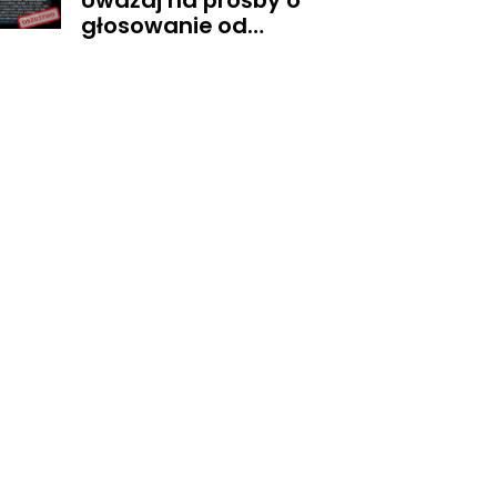
Uważaj na prośby o
głosowanie od
znajomych