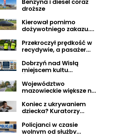
Benzyna i diesel coraz
POZARZĄDOWYMI
droższe
walczą o środki z
Budżetu
Kierował pomimo
Obywatelskiego
dożywotniego zakazu.
Mazowsza dla
Trafił do aresztu
Organizacji z naszego
Przekroczył prędkość w
terenu!
recydywie, a pasażer
okazał się być osobą
Dobrzyń nad Wisłą
poszukiwaną
miejscem kultu
Świętego Lekarza z
Województwo
Neapolu
mazowieckie większe niż
Belgia i trudne w
Koniec z ukrywaniem
zarządzaniu. Eksperci
dziecka? Kuratorzy
proponują podział
dostaną uprawnienia,
centralnej Polski
Policjanci w czasie
jakich nie mieli
wolnym od służby