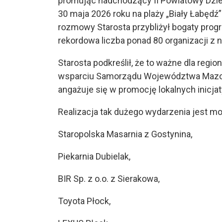
promując nadchodzący II Powiatowy Dzie
30 maja 2026 roku na plaży „Biały Łabęd
rozmowy Starosta przybliżył bogaty prog
rekordowa liczba ponad 80 organizacji z 
Starosta podkreślił, że to ważne dla reg
wsparciu Samorządu Województwa Mazowi
angażuje się w promocję lokalnych inicjat
Realizacja tak dużego wydarzenia jest m
Staropolska Masarnia z Gostynina,
Piekarnia Dubielak,
BIR Sp. z o.o. z Sierakowa,
Toyota Płock,