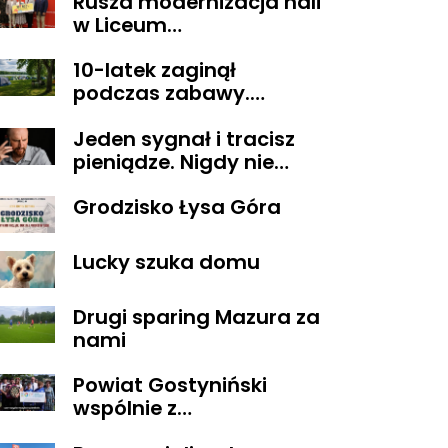
Rusza modernizacja hali
w Liceum
Ogólnokształcącym im.
10-latek zaginął
T. Kościuszki w
podczas zabawy.
Gostyninie
Wszystko zakończyło się
Jeden sygnał i tracisz
szczęśliwie
pieniądze. Nigdy nie
oddzwaniaj na te
Grodzisko Łysa Góra
numery
Lucky szuka domu
Drugi sparing Mazura za
nami
Powiat Gostyniński
wspólnie z
ORGANIZACJAMI