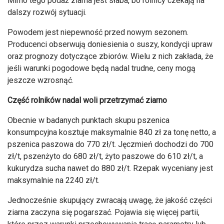
Mimo tego podaż ziarna jest słaba, bo rolnicy czekają na
dalszy rozwój sytuacji.
Powodem jest niepewność przed nowym sezonem.
Producenci obserwują doniesienia o suszy, kondycji upraw
oraz prognozy dotyczące zbiorów. Wielu z nich zakłada, że
jeśli warunki pogodowe będą nadal trudne, ceny mogą
jeszcze wzrosnąć.
Część rolników nadal woli przetrzymać ziarno
Obecnie w badanych punktach skupu pszenica
konsumpcyjna kosztuje maksymalnie 840 zł za tonę netto, a
pszenica paszowa do 770 zł/t. Jęczmień dochodzi do 700
zł/t, pszenżyto do 680 zł/t, żyto paszowe do 610 zł/t, a
kukurydza sucha nawet do 880 zł/t. Rzepak wyceniany jest
maksymalnie na 2240 zł/t.
Jednocześnie skupujący zwracają uwagę, że jakość części
ziarna zaczyna się pogarszać. Pojawia się więcej partii,