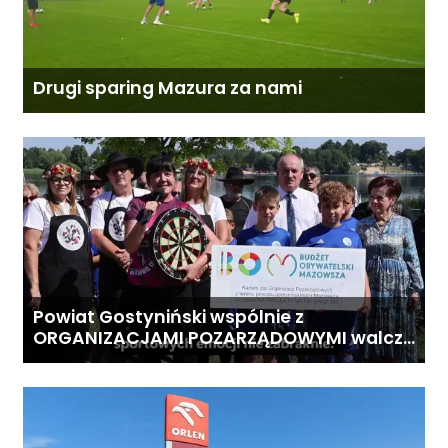
Drugi sparing Mazura za nami
Powiat Gostyniński wspólnie z
ORGANIZACJAMI POZARZĄDOWYMI walczą
o środki z Budżetu Obywatelskiego
Mazowsza dla Organizacji z naszego
terenu!