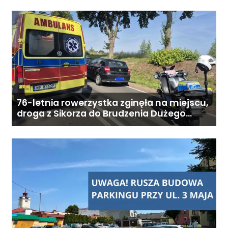
miesięcznie. Ostateczna cena
zależy od zakresu opieki oraz
indywidualnych potrzeb
podopiecznego. Zadzwoń: 726
284 828 Poniedziałek–piątek,
9:00–18:00
76-letnia rowerzystka zginęła na miejscu,
droga z Sikorza do Brudzenia Dużego
zablokowana