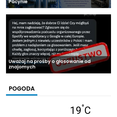
Pacynie
Uważaj na prośby o głosowanie od
znajomych
POGODA
°
Temperatu
19
C