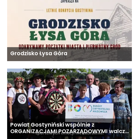
Grodzisko Łysa Góra
Powiat Gostyniński wspólnie z
ORGANIZACJAMI POZARZĄDOWYMI walczą
o środki z Budżetu Obywatelskiego