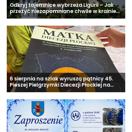
Odkryj tajemnice wybrzeża Ligurii – Jak
przeżyć niezapomniane chwile w krainie
pesto i słońca
6 sierpnia na szlak wyruszą pątnicy 45.
Pieszej Pielgrzymki Diecezji Płockiej na
Jasną Górę