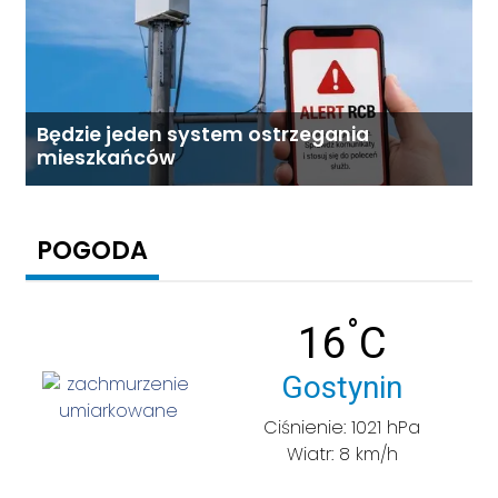
Będzie jeden system ostrzegania
mieszkańców
POGODA
°
Temperatu
16
C
Miasto:
Gostynin
Ciśnienie: 1021 hPa
Wiatr: 8 km/h