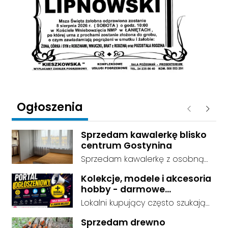
Ogłoszenia
Poprzednie
Następ
Sprzedam kawalerkę blisko
centrum Gostynina
Sprzedam kawalerkę z osobną
kuchnią, łazienką i przedpokojem.
Kolekcje, modele i akcesoria
Stan dobry - do zamieszkania, 3
hobby - darmowe
piętro. Standard wykończenia -
ogłoszenia, dodaj swoje za
Lokalni kupujący często szukają
dobry. cena do negocjacji.
darmo
dokładnie tego, co leży u Ciebie
Sprzedam drewno
w domu. Kategorie są czytelnie