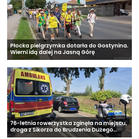
wygodny i kompaktowy – po
złożeniu bez problemu mieści się
w bagażniku auta, kamperze czy
kabinie ciężarówki. Idealny na
dojazdy, wakacje lub do
poruszania się po mieście. Stan
Płocka pielgrzymka dotarła do Gostynina.
Wierni idą dalej na Jasną Górę
techniczny i wizualny bardzo
dobry. Wszystko działa bez
zarzutu. Cena: 4 490 zł (do
rozsądnej negocjacji).
76-letnia rowerzystka zginęła na miejscu,
droga z Sikorza do Brudzenia Dużego
zablokowana