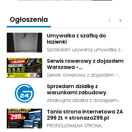
Ogłoszenia
Poprzednie
Następ
Umywalka z szafką do
łazienki
Sprzedam używaną umywalkę z
szafką i kranem. Szafką nadaje
Serwis rowerowy z dojazdem
się do pomieszczenia
Warszawa -
gospodarczego, garażu itd
mobilnyserwisrowerowy.7m.
Serwis rowerowy z dojazdem -
pl
odbieramy rower spod domu i
Sprzedam działkę z
odwozimy gotowy do jazdy.
warunkami zabudowy.
Dojeżdżamy do Konstancina-
Atrakcyjna działka z dostępem
Jeziornej, Piaseczna,
do sieci energetycznej i wodnej,
Józefosławia, Julianowa, Góry
Tania strona internetowa ZA
o powierzchni 0,4ha , przy drodze
Kalwarii, Zalesia Górnego,
299 ZŁ ⭐ stronaza299.pl
asfaltowej.
Nadarzyna, Raszyna oraz
PROFESJONALNA STRONA
Warszawy: Wilanów, Mokotów,