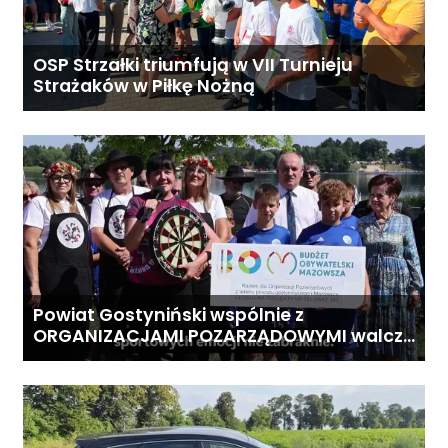
OSP Strzałki triumfują w VII Turnieju
Strażaków w Piłkę Nożną
Powiat Gostyniński wspólnie z
ORGANIZACJAMI POZARZĄDOWYMI walczą
o środki z Budżetu Obywatelskiego
Mazowsza dla Organizacji z naszego
terenu!