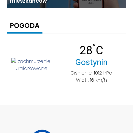
mieszkańców
POGODA
°
Temperatu
28
C
Miasto:
Gostynin
Ciśnienie: 1012 hPa
Wiatr: 16 km/h