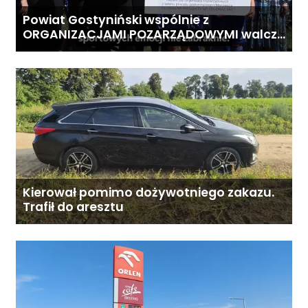
Powiat Gostyniński wspólnie z
ORGANIZACJAMI POZARZĄDOWYMI walczą
o środki z Budżetu Obywatelskiego
Mazowsza dla Organizacji z naszego
terenu!
Kierował pomimo dożywotniego zakazu.
Trafił do aresztu