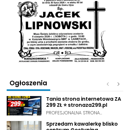
Ogłoszenia
Poprzednie
Następ
Tania strona internetowa ZA
299 ZŁ ⭐ stronaza299.pl
PROFESJONALNA STRONA
INTERNETOWA ZA 299 ZŁ! Chcesz
Sprzedam kawalerkę blisko
mieć profesjonalną stronę
centrum Gostynina