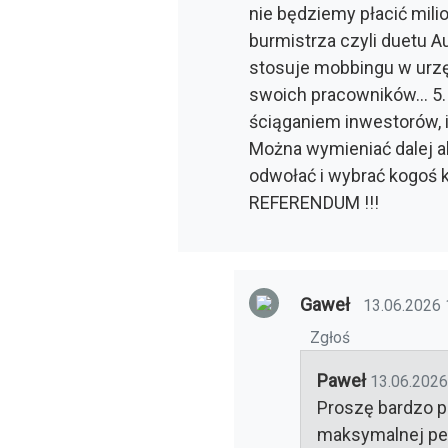
nie będziemy płacić mili
burmistrza czyli duetu Au
stosuje mobbingu w urzęd
swoich pracowników... 5
ściąganiem inwestorów, i
Można wymieniać dalej al
odwołać i wybrać kogoś 
REFERENDUM !!!
Gaweł
13.06.2026 
Zgłoś
Paweł
13.06.2026
Proszę bardzo po
maksymalnej pen