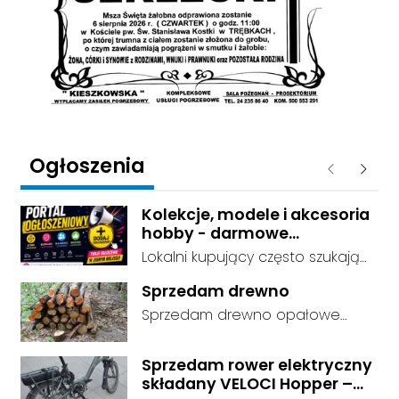
Ogłoszenia
Poprzednie
Następ
Kolekcje, modele i akcesoria
hobby - darmowe
ogłoszenia, dodaj swoje za
Lokalni kupujący często szukają
darmo
dokładnie tego, co leży u Ciebie
Sprzedam drewno
w domu. Kategorie są czytelnie
Sprzedam drewno opałowe
podzielone, dzięki czemu osoby
debina sucha gotowa do
szukające przedmiotów
palenia transport w własnym
kolekcjonerskich trafiają prosto
Sprzedam rower elektryczny
zakresie
składany VELOCI Hopper –
do Twojej oferty. Link do serwisu: