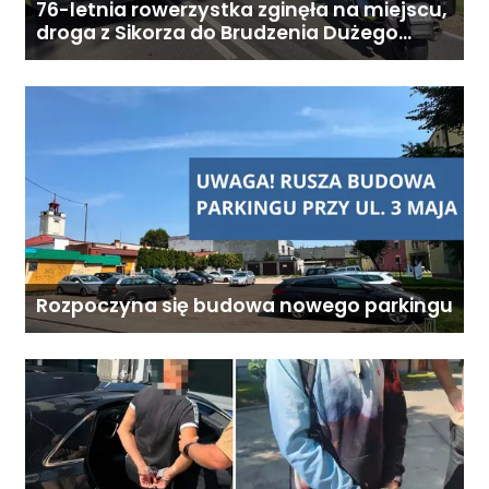
koordynatora oraz infolinię 24/7.
76-letnia rowerzystka zginęła na miejscu,
Koszt całodobowej opieki z
droga z Sikorza do Brudzenia Dużego
zablokowana
zamieszkaniem: od 6800 zł
miesięcznie. Ostateczna cena
zależy od zakresu opieki oraz
indywidualnych potrzeb
podopiecznego. Zadzwoń: 726
284 828 Poniedziałek–piątek,
9:00–18:00
Rozpoczyna się budowa nowego parkingu