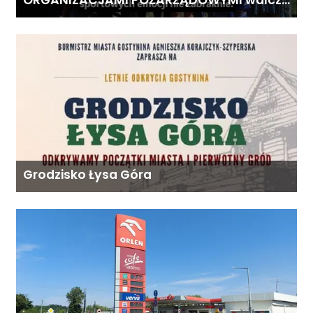
ORGANIZACJAMI POZARZĄDOWYMI walczą
o środki z Budżetu Obywatelskiego
Mazowsza dla Organizacji z naszego
terenu!
Grodzisko Łysa Góra