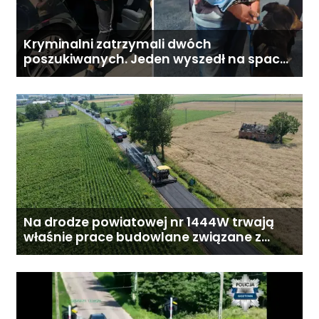
Kryminalni zatrzymali dwóch
poszukiwanych. Jeden wyszedł na spacer,
drugi ukrywał się pod łóżkiem
Na drodze powiatowej nr 1444W trwają
właśnie prace budowlane związane z
przebudową drogi