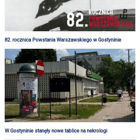
82. rocznica Powstania Warszawskiego w Gostyninie
W Gostyninie stanęły nowe tablice na nekrologi