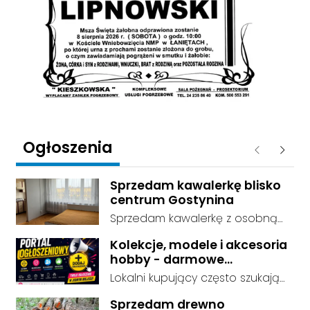
Ogłoszenia
Poprzednie
Następ
Sprzedam kawalerkę blisko
centrum Gostynina
Sprzedam kawalerkę z osobną
kuchnią, łazienką i przedpokojem.
Kolekcje, modele i akcesoria
Stan dobry - do zamieszkania, 3
hobby - darmowe
piętro. Standard wykończenia -
ogłoszenia, dodaj swoje za
Lokalni kupujący często szukają
dobry. cena do negocjacji.
darmo
dokładnie tego, co leży u Ciebie
Sprzedam drewno