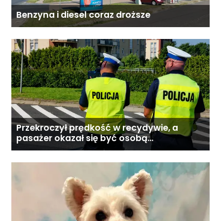
Benzyna i diesel coraz droższe
Przekroczył prędkość w recydywie, a
pasażer okazał się być osobą
poszukiwaną