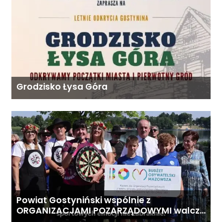
Grodzisko Łysa Góra
Powiat Gostyniński wspólnie z
ORGANIZACJAMI POZARZĄDOWYMI walczą
o środki z Budżetu Obywatelskiego