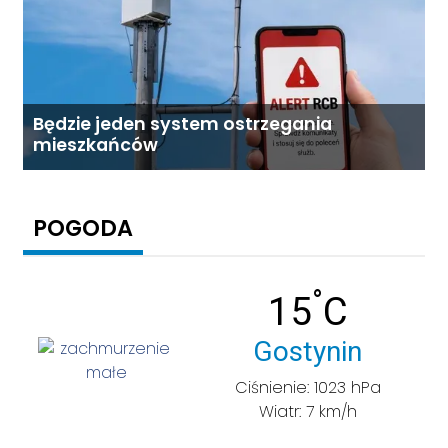
Będzie jeden system ostrzegania
mieszkańców
POGODA
°
Temperatu
15
C
Miasto:
Gostynin
Ciśnienie: 1023 hPa
Wiatr: 7 km/h