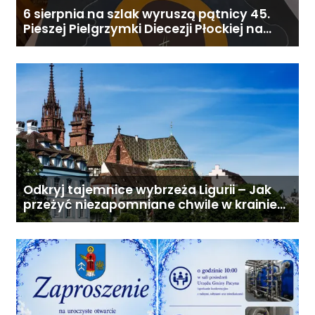
6 sierpnia na szlak wyruszą pątnicy 45.
Pieszej Pielgrzymki Diecezji Płockiej na
Jasną Górę
Odkryj tajemnice wybrzeża Ligurii – Jak
przeżyć niezapomniane chwile w krainie
pesto i słońca