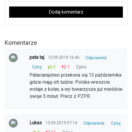
Dodaj komentarz
Komentarze
pata taj
13.09.2019 16:46
Odpowiedz
Cytuj
3
7
Zgłoś
Pataciarajstwo przekona się 13 października
gdzie mają ich ludzie. Polska wreszcie
wstaje z kolan, a wy towarzysze już mieliście
swoje 5 minut. Precz z PZPR.
Lukas
13.09.2019 07:14
Odpowiedz
Cytuj