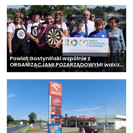
Powiat Gostyniński wspólnie z
ORGANIZACJAMI POZARZĄDOWYMI walczą
o środki z Budżetu Obywatelskiego
Mazowsza dla Organizacji z naszego
terenu!