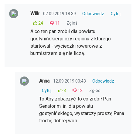
Wilk
07.09.2019 18:39
Odpowiedz
Cytuj
24
11
Zgłoś
A co ten pan zrobił dla powiatu
gostynińskiego czy regionu z którego
startował - wycieczki rowerowe z
burmistrzem się nie liczą.
Anna
12.09.2019 00:43
Odpowiedz
Cytuj
8
12
Zgłoś
To Aby zobaczyć, to co zrobił Pan
Senator m. in. dla powiatu
gostynińskiego, wystarczy proszę Pana
trochę dobrej woli...