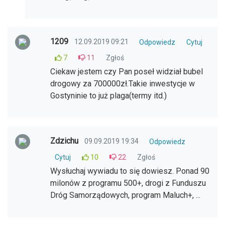
1209
12.09.2019 09:21
Odpowiedz
Cytuj
7
11
Zgłoś
Ciekaw jestem czy Pan poseł widział bubel
drogowy za 700000zł.Takie inwestycje w
Gostyninie to już plaga(termy itd.)
Zdzichu
09.09.2019 19:34
Odpowiedz
Cytuj
10
22
Zgłoś
Wysłuchaj wywiadu to się dowiesz. Ponad 90
milonów z programu 500+, drogi z Funduszu
Dróg Samorządowych, program Maluch+, ...