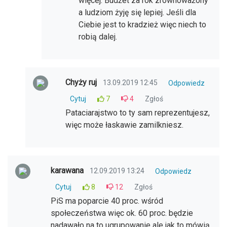
więcej. Budżet za rok zrównoważony
a ludziom żyję się lepiej. Jeśli dla
Ciebie jest to kradzież więc niech to
robią dalej.
Chyży ruj
13.09.2019 12:45
Odpowiedz
Cytuj
7
4
Zgłoś
Pataciarajstwo to ty sam reprezentujesz,
więc może łaskawie zamilkniesz.
karawana
12.09.2019 13:24
Odpowiedz
Cytuj
8
12
Zgłoś
PiS ma poparcie 40 proc. wśród
społeczeństwa więc ok. 60 proc. będzie
nadawało na to ugrupowanie ale jak to mówią