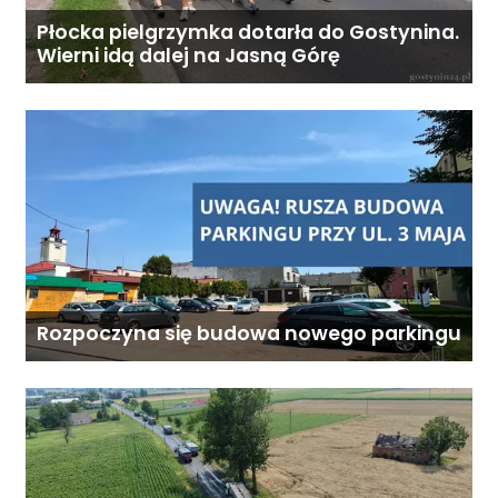
podopiecznego. Zadzwoń: 726
284 828 Poniedziałek–piątek,
Płocka pielgrzymka dotarła do Gostynina.
Wierni idą dalej na Jasną Górę
9:00–18:00
Rozpoczyna się budowa nowego parkingu