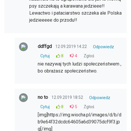
psy szczekają a karawana jedzieee!!
Lewactwo i pataciarstwo szczeka ale Polska
jedzieeeee do przodu!!
ddffgd
12.09.2019 14:22
Odpowiedz
Cytuj
8
4
Zgłoś
nie nazywaj tych ludzi społeczeństwem ,
bo obrażasz społeczeństwo.
no to
12.09.2019 18:52
Odpowiedz
Cytuj
8
5
Zgłoś
[img]https://img.wiocha.pl/images/d/b/d
b9e64f32dcdc64605a6d39075dcf9f3.jp
g[/img]