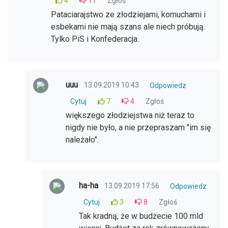
4
11
Zgłoś
Pataciarajstwo ze złodziejami, komuchami i
esbekami nie mają szans ale niech próbują.
Tylko PiS i Konfederacja.
uuu
13.09.2019 10:43
Odpowiedz
Cytuj
7
4
Zgłoś
większego złodziejstwa niż teraz to
nigdy nie było, a nie przepraszam "im się
należało".
ha-ha
13.09.2019 17:56
Odpowiedz
Cytuj
3
8
Zgłoś
Tak kradną, że w budżecie 100 mld