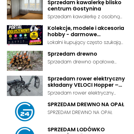
Sprzedam kawalerkę blisko
centrum Gostynina
Sprzedam kawalerkę z osobną
kuchnią, łazienką i przedpokojem.
Kolekcje, modele i akcesoria
Stan dobry - do zamieszkania, 3
hobby - darmowe
piętro. Standard wykończenia -
ogłoszenia, dodaj swoje za
Lokalni kupujący często szukają
dobry. cena do negocjacji.
darmo
dokładnie tego, co leży u Ciebie
Sprzedam drewno
w domu. Kategorie są czytelnie
Sprzedam drewno opałowe
podzielone, dzięki czemu osoby
debina sucha gotowa do
szukające przedmiotów
palenia transport w własnym
kolekcjonerskich trafiają prosto
Sprzedam rower elektryczny
zakresie
składany VELOCI Hopper –
do Twojej oferty. Link do serwisu:
Bafang
darmowe ogłoszenia -
Sprzedam rower elektryczny
https://ogloszenia.dodajemyoglo
składany VELOCI Hopper –
SPRZEDAM DREWNO NA OPAŁ
szenia.pl/. Załóż konto albo
Bafang | Przebieg tylko 663 km
SPRZEDAM DREWNO NA OPAŁ
opublikuj ofertę od razu i
Sprzedam składany rower
oszczędź czas.
elektryczny VELOCI Hopper z
centralnym silnikiem Bafang M210
SPRZEDAM LODÓWKO