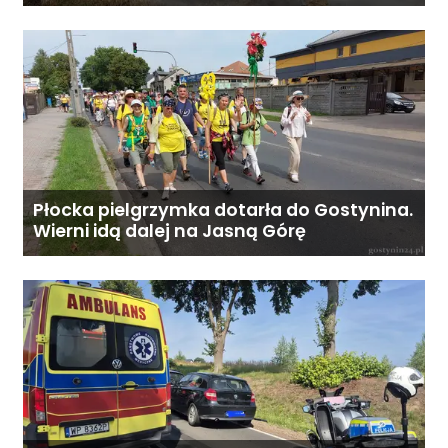
dni. - Stałe wsparcie
koordynatora oraz infolinię 24/7.
Koszt całodobowej opieki z
zamieszkaniem: od 6800 zł
miesięcznie. Ostateczna cena
zależy od zakresu opieki oraz
indywidualnych potrzeb
podopiecznego. Zadzwoń: 726
284 828 Poniedziałek–piątek,
Płocka pielgrzymka dotarła do Gostynina.
Wierni idą dalej na Jasną Górę
9:00–18:00