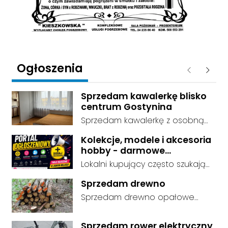
Ogłoszenia
Poprzednie
Następ
Sprzedam kawalerkę blisko
centrum Gostynina
Sprzedam kawalerkę z osobną
kuchnią, łazienką i przedpokojem.
Kolekcje, modele i akcesoria
Stan dobry - do zamieszkania, 3
hobby - darmowe
piętro. Standard wykończenia -
ogłoszenia, dodaj swoje za
Lokalni kupujący często szukają
dobry. cena do negocjacji.
darmo
dokładnie tego, co leży u Ciebie
Sprzedam drewno
w domu. Kategorie są czytelnie
Sprzedam drewno opałowe
podzielone, dzięki czemu osoby
debina sucha gotowa do
szukające przedmiotów
palenia transport w własnym
kolekcjonerskich trafiają prosto
Sprzedam rower elektryczny