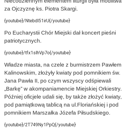
Niecodziennym elementem liturgii była modlitwa
za Ojczyznę ks. Piotra Skargi.
{youtube}/Ntebdl51irU{/youtube}
Po Eucharystii Chór Miejski dał koncert pieśni
patriotycznych.
{youtube}/tfx1slhVp7o{/youtube}
Władze miasta, na czele z burmistrzem Pawłem
Kalinowskim, złożyły kwiaty pod pomnikiem św.
Jana Pawła II, po czym wszyscy odśpiewali
„Barkę” w akompaniamencie Miejskiej Orkiestry.
Później oficjele udali się, by także złożyć kwiaty,
pod pamiątkową tablicą na ul.Floriańskiej i pod
pomnikiem Marszałka Józefa Piłsudskiego.
{youtube}/2T749Ny1PpQ{/youtube}