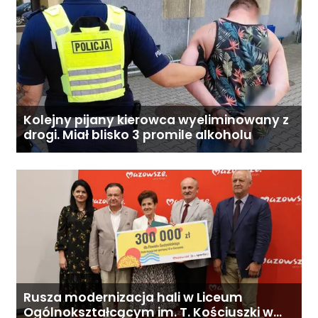
Kolejny pijany kierowca wyeliminowany z
drogi. Miał blisko 3 promile alkoholu
Rusza modernizacja hali w Liceum
Ogólnokształcącym im. T. Kościuszki w