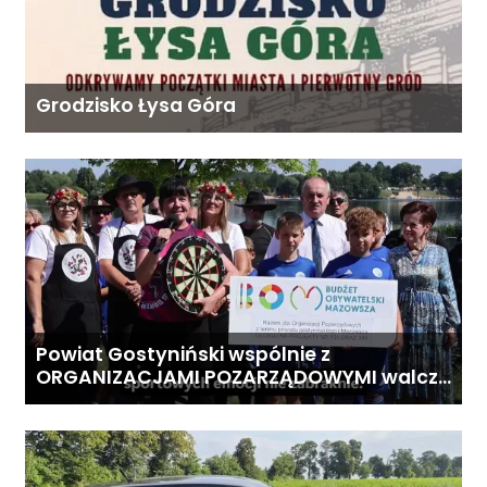
Grodzisko Łysa Góra
Powiat Gostyniński wspólnie z
ORGANIZACJAMI POZARZĄDOWYMI walczą
o środki z Budżetu Obywatelskiego
Mazowsza dla Organizacji z naszego
terenu!