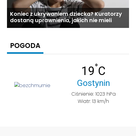
Koniec z ukrywaniem dziecka? Kuratorzy
dostaną uprawnienia, jakich nie mieli
POGODA
°
Temperatu
19
C
Miasto:
Gostynin
Ciśnienie: 1023 hPa
Wiatr: 13 km/h