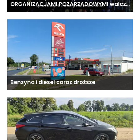
ORGANIZACJAMI POZARZĄDOWYMI walczą
o środki z Budżetu Obywatelskiego
Mazowsza dla Organizacji z naszego
terenu!
Benzyna i diesel coraz droższe