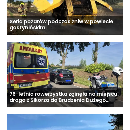
indywidualnych potrzeb
podopiecznego. Zadzwoń: 726
284 828 Poniedziałek–piątek,
Seria pożarów podczas żniw w powiecie
gostynińskim
9:00–18:00
76-letnia rowerzystka zginęła na miejscu,
droga z Sikorza do Brudzenia Dużego
zablokowana