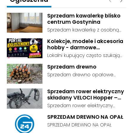
Poprzednie
Następ
Sprzedam kawalerkę blisko
centrum Gostynina
Sprzedam kawalerkę z osobną
kuchnią, łazienką i przedpokojem.
Kolekcje, modele i akcesoria
Stan dobry - do zamieszkania, 3
hobby - darmowe
piętro. Standard wykończenia -
ogłoszenia, dodaj swoje za
Lokalni kupujący często szukają
dobry. cena do negocjacji.
darmo
dokładnie tego, co leży u Ciebie
Sprzedam drewno
w domu. Kategorie są czytelnie
Sprzedam drewno opałowe
podzielone, dzięki czemu osoby
debina sucha gotowa do
szukające przedmiotów
palenia transport w własnym
kolekcjonerskich trafiają prosto
Sprzedam rower elektryczny
zakresie
składany VELOCI Hopper –
do Twojej oferty. Link do serwisu:
Bafang
darmowe ogłoszenia -
Sprzedam rower elektryczny
https://ogloszenia.dodajemyoglo
składany VELOCI Hopper –
SPRZEDAM DREWNO NA OPAŁ
szenia.pl/. Załóż konto albo
Bafang | Przebieg tylko 663 km
SPRZEDAM DREWNO NA OPAŁ
opublikuj ofertę od razu i
Sprzedam składany rower