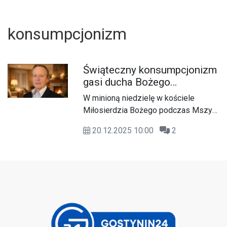
konsumpcjonizm
Świąteczny konsumpcjonizm
gasi ducha Bożego
Narodzenia
W minioną niedzielę w kościele
Miłosierdzia Bożego podczas Mszy
Świętej w intencji ofiar stanu
20.12.2025 10:00
2
wojennego ks. Łukasz Nowak na
zakończenie rekolekcji, które
prowadził, odniósł się do
konsumpcjonizmu Świąt Bożego
Narodzenia pokazując to na
U
przykładzie obrazu „Consumer Jesus”
autorstwa
brytyjskiego artysty tworzącego