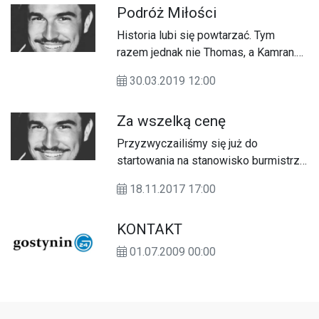
Podróż Miłości
Historia lubi się powtarzać. Tym
razem jednak nie Thomas, a Kamran.
Nie ze Szwajcarii, a ze Szwecji. Nie
30.03.2019 12:00
do Indii, a do Iranu. Nie dla dzieci, a
dla całego kraju.
Za wszelką cenę
Przyzwyczailiśmy się już do
startowania na stanowisko burmistrza
przez Agnieszkę Korajczyk-
18.11.2017 17:00
Szyperską.&nbsp;Po dwóch
dotychczasowych nieudanych
KONTAKT
wyborach, liderka IdG postanowiła
wystartować po raz trzeci.
01.07.2009 00:00