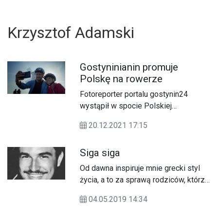
Krzysztof Adamski
Gostyninianin promuje
Polskę na rowerze
Fotoreporter portalu gostynin24
wystąpił w spocie Polskiej
Organizacji Turystycznej
20.12.2021 17:15
reklamującym krajowe szlaki
rowerowe. Zapraszamy do obejrzenia
Siga siga
materiału.
Od dawna inspiruje mnie grecki styl
życia, a to za sprawą rodziców, którzy
U
to tam się poznali, a w kwietniu tego
04.05.2019 14:34
roku obchodzili srebrną - 25. rocznicę
ślubu.