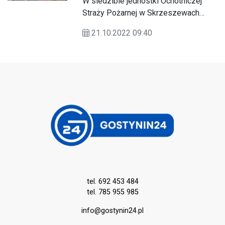
W siedzibie jednostki Ochotniczej
Pożarnych z Gminy Gostynin
samochód ratowniczo-gaśniczy.
Straży Pożarnej w Skrzeszewach
odbyło się uroczyste podpisanie
21.10.2022 09:40
umów z Wojewódzkim Funduszem
Ochrony Środowiska i Gospodarki
Wodnej w Warszawie.
tel. 692 453 484
tel. 785 955 985
info@gostynin24.pl