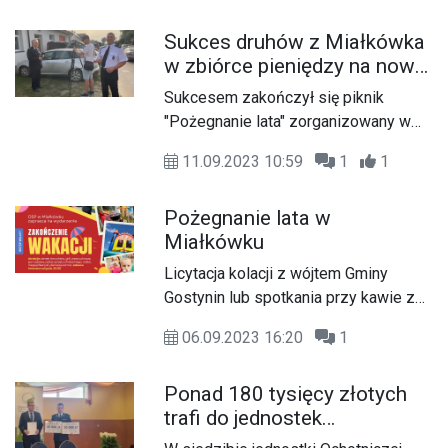
wodą.
1985 roku. W środę, 1 maja strażacy z
Sukces druhów z Miałkówka
Miałkówka mieli okazję zapoznać się
w zbiórce pieniędzy na nowy
z nowszym modelem średniego wozu
samochód
strażackiego marki Star, który jest już
Sukcesem zakończył się piknik
ich własnością.
"Pożegnanie lata" zorganizowany w
sobotę przez Ochotniczą Straż
11.09.2023 10:59
1
1
Pożarną w Miałkówku pod patronatem
medialnym naszej redakcji.
Pożegnanie lata w
Miałkówku
Licytacja kolacji z wójtem Gminy
Gostynin lub spotkania przy kawie z
dziennikarzami radia Płock, bezpłatne
06.09.2023 16:20
1
kiełbaski i atrakcje dla dzieci oraz
dorosłych – druhowie z OSP w
Ponad 180 tysięcy złotych
Miałkówku w najbliższą sobotę, 9
trafi do jednostek
września od godziny 15:00 będą
Ochotniczych Straży
żegnali lato i zbierali na nowy