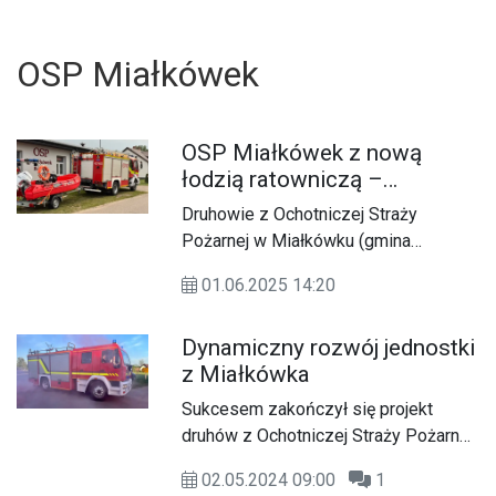
OSP Miałkówek
OSP Miałkówek z nową
łodzią ratowniczą –
inwestycja w
Druhowie z Ochotniczej Straży
bezpieczeństwo bez pomocy
Pożarnej w Miałkówku (gmina
publicznej
Gostynin) mają powody do dumy.
01.06.2025 14:20
Jednostka wzbogaciła się o
nowoczesną łódź ratowniczą Whaly
Dynamiczny rozwój jednostki
435R – zakupioną w całości dzięki
z Miałkówka
wsparciu sponsorów, bez udziału
środków publicznych. To przykład
Sukcesem zakończył się projekt
U
skutecznego działania i
druhów z Ochotniczej Straży Pożarnej
zaangażowania lokalnej społeczności
w Miałkówku, którego celem była
w poprawę bezpieczeństwa nad
02.05.2024 09:00
1
wymiana samochodu strażackiego z