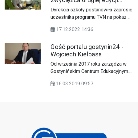
programu telewizyjnego TVN
Dyrekcja szkoły postanowiła zaprosić
„Ugotowani” na pokazie
uczestnika programu TVN na pokaz
kulinarnym w GCE [VIDEO]
swoich umiejętności kulinarnych. Pod
17.12.2022 14:36
okiem gościa, młodzież szkolna w
pięciu grupach przygotowała super
Gość portalu gostynin24 -
pierniki.
Wojciech Kiełbasa
Od września 2017 roku zarządza w
Gostynińskim Centrum Edukacyjnym.
Jest absolwentem tej szkoły. Uważa,
16.03.2019 09:57
że szkolnictwo zawodowe jest drogą
do sukcesu. Z dyrektorem GCE
Wojciechem Kiełbasą rozmawia
Andrzej Adamski.&nbsp;