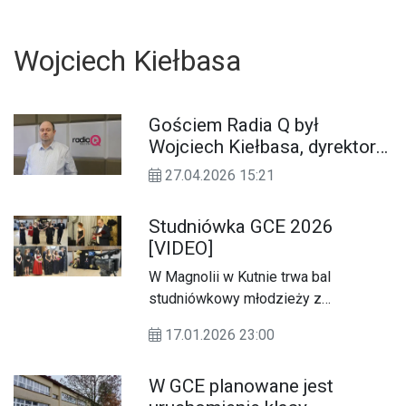
Wojciech Kiełbasa
Gościem Radia Q był
Wojciech Kiełbasa, dyrektor
Gostynińskiego Centrum
27.04.2026 15:21
Edukacyjnego
Studniówka GCE 2026
[VIDEO]
W Magnolii w Kutnie trwa bal
studniówkowy młodzieży z
Gostynińskiego Centrum
17.01.2026 23:00
U
Edukacyjnego.
W GCE planowane jest