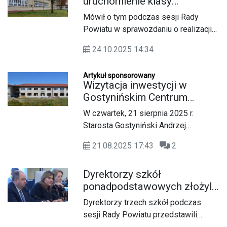
uruchomienie klasy
mundurowej - policyjnej
Mówił o tym podczas sesji Rady
Powiatu w sprawozdaniu o realizacji
zadań statutowych za rok szkolny
24.10.2025 14:34
2024/2025 dyrektor Gostynińskiego
Centrum Edukacyjnego Wojciech
Artykuł sponsorowany
Kiełbasa.
Wizytacja inwestycji w
Gostynińskim Centrum
Edukacyjnym
W czwartek, 21 sierpnia 2025 r.
Starosta Gostyniński Andrzej
Krzewicki w obecności Dyrektora
21.08.2025 17:43
2
Gostynińskiego Centrum
Edukacyjnego Wojciecha Kiełbasy
Dyrektorzy szkół
wizytowali teren internatu szkolnego,
ponadpodstawowych złożyli
w którym trwają prace budowlane
sprawozdania
prowadzone przez Firmę Global
Dyrektorzy trzech szkół podczas
System Marcin Balcerzak,
sesji Rady Powiatu przedstawili
reprezentowaną w dniu spotkania
sprawozdania z realizacji zadań