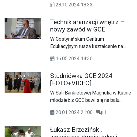
przez właściciela Pana Marcina
28.10.2024 18:33
statutowych za rok szkolny
Balcerzaka.
2023/2024
Technik aranżacji wnętrz –
nowy zawód w GCE
W Gostynińskim Centrum
Edukacyjnym rusza kształcenie na
kierunku technik aranżacji wnętrz.
16.05.2024 14:30
Studniówka GCE 2024
[FOTO+VIDEO]
W Sali Bankietowej Magnolia w Kutnie
młodzież z GCE bawi się na balu
studniówkowym.
20.01.2024 21:00
1
Łukasz Brzeziński,
zwycięzca drugiej edycji