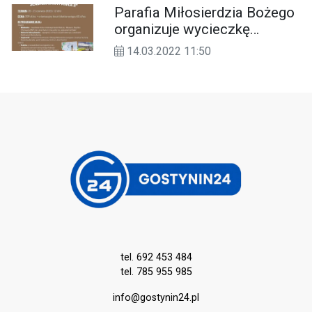
Parafia Miłosierdzia Bożego
miesiącach wytężonej nauki.
organizuje wycieczkę
śladami świętego Jana
14.03.2022 11:50
Pawła II
tel. 692 453 484
tel. 785 955 985
info@gostynin24.pl