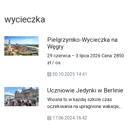
wycieczka
Pielgrzymko-Wycieczka na
Węgry
29 czerwca – 3 lipca 2026 Cena: 2850
zł / os.
30.10.2025 14:41
Uczniowie Jedynki w Berlinie
Wiosna to w każdej szkole czas
oczekiwania na upragnione wakacje,
U
ale również czas szkolnych
17.06.2024 16:42
wycieczek, które powalają na chwilę
relaksu i odpoczynku po długich