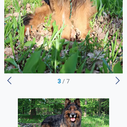
3
/ 7