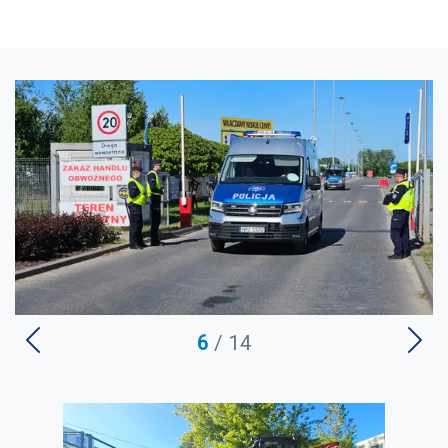
6
/ 14
U