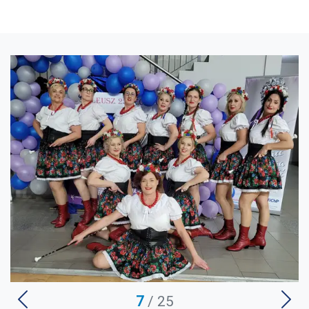
U
7
/ 25