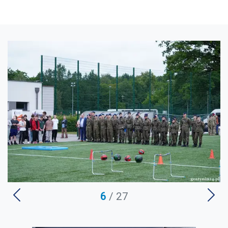
U
6
/ 27