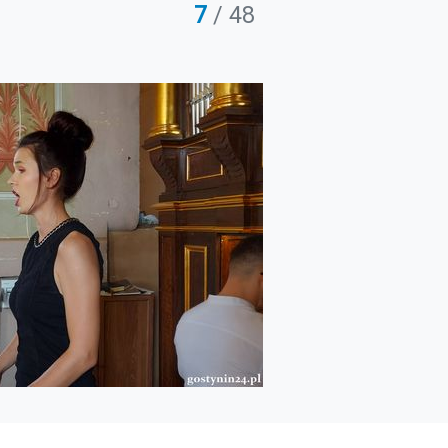
7
/ 48