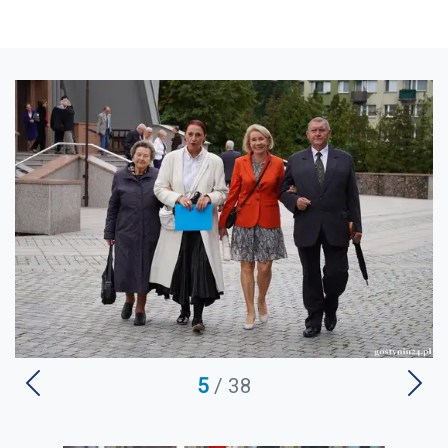
U
5
/ 38