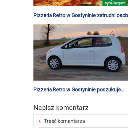
Pizzeria Retro w Gostyninie zatrudni oso
chętne do pracy w kuchni w weekendy
Pizzeria Retro w Gostyninie poszukuje
osoby do dowozu pizzy
Napisz komentarz
Treść komentarza