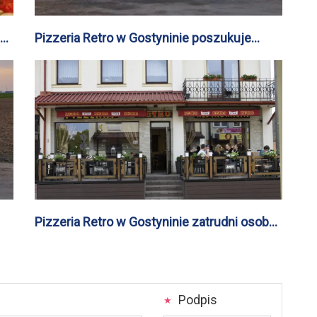
by
Pizzeria Retro w Gostyninie poszukuje
osoby do dowozu pizzy w weekendy
Pizzeria Retro w Gostyninie zatrudni osoby
chętne do pracy w kuchni w weekendy
Podpis