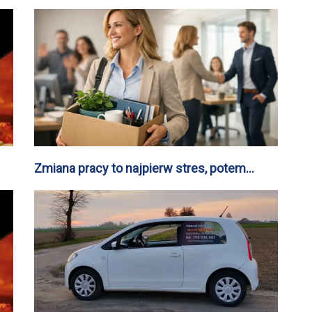
Zmiana pracy to najpierw stres, potem
satysfakcja – 70% pracowników biurowych
jest zadowolonych z decyzji