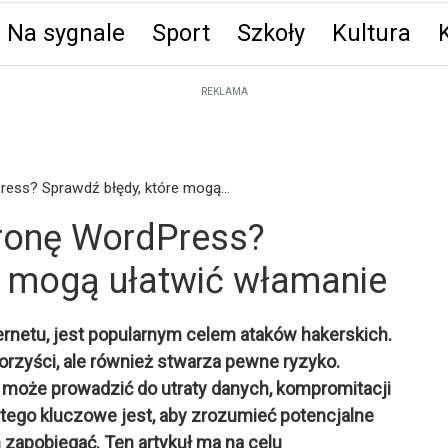
Na sygnale
Sport
Szkoły
Kultura
ęta
REKLAMA
ess? Sprawdź błędy, które mogą...
tronę WordPress?
e mogą ułatwić włamanie
ernetu, jest popularnym celem ataków hakerskich.
orzyści, ale również stwarza pewne ryzyko.
 może prowadzić do utraty danych, kompromitacji
atego kluczowe jest, aby zrozumieć potencjalne
m zapobiegać. Ten artykuł ma na celu