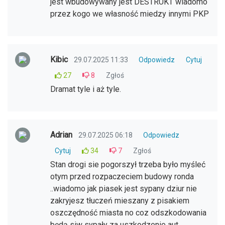
jest wbudowywany jest DESTRUKT wiadomo
przez kogo we własność miedzy innymi PKP
Kibic
29.07.2025 11:33
Odpowiedz
Cytuj
27
8
Zgłoś
Dramat tyle i aż tyle.
Adrian
29.07.2025 06:18
Odpowiedz
Cytuj
34
7
Zgłoś
Stan drogi sie pogorszył trzeba było myśleć
otym przed rozpaczeciem budowy ronda
..wiadomo jak piasek jest sypany dziur nie
zakryjesz tłuczeń mieszany z pisakiem
oszczędność miasta no coz odszkodowania
będą siw sypały za uszkodzenie aut