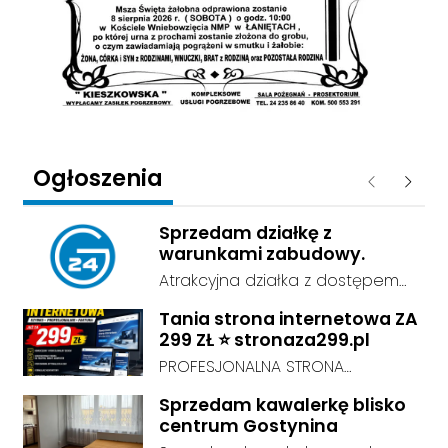
Ogłoszenia
Poprzednie
Następ
Sprzedam działkę z
warunkami zabudowy.
Atrakcyjna działka z dostępem
do sieci energetycznej i wodnej,
Tania strona internetowa ZA
o powierzchni 0,4ha , przy drodze
299 ZŁ ⭐ stronaza299.pl
asfaltowej.
PROFESJONALNA STRONA
INTERNETOWA ZA 299 ZŁ! Chcesz
Sprzedam kawalerkę blisko
mieć profesjonalną stronę
centrum Gostynina
internetową, ale nie chcesz