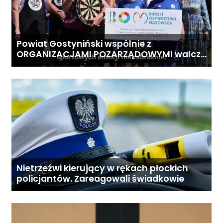
Powiat Gostyniński wspólnie z
ORGANIZACJAMI POZARZĄDOWYMI walczą
o środki z Budżetu Obywatelskiego
Mazowsza dla Organizacji z naszego
terenu!
Nietrzeźwi kierujący w rękach płockich
policjantów. Zareagowali świadkowie