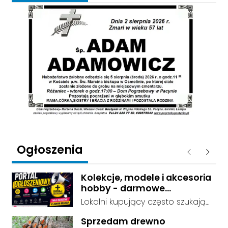
Ogłoszenia
Poprzednie
Następ
Kolekcje, modele i akcesoria
hobby - darmowe
ogłoszenia, dodaj swoje za
Lokalni kupujący często szukają
darmo
dokładnie tego, co leży u Ciebie
Sprzedam drewno
w domu. Kategorie są czytelnie