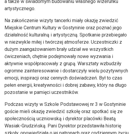
a także w świadomym budowaniu własnego wizerunku
artystycznego.
Na zakończenie wizyty tancerki miały okazję zwiedzić
Miejskie Centrum Kultury w Gostyninie oraz poznać jego
działalność kulturalną i artystyczną. Spotkanie przebiegało
w niezwykle miłej i twórczej atmosferze. Uczestniczki z
dużym zaangażowaniem brały udział we wszystkich
ćwiczeniach, chętnie podejmowały nowe wyzwania i
aktywnie współpracowały z grupą. Warsztaty wzbudziły
ogromne zainteresowanie i dostarczyły wielu pozytywnych
emocji, inspiracji oraz cennych doświadczeń. Był to czas
pełen energii, kreatywności i dobrej zabawy, który na długo
pozostanie w pamięci uczestników.
Podczas wizyty w Szkole Podstawowej nr 3 w Gostyninie
goście mieli okazję zwiedzić szkołę oraz spotkać się ze
społecznością uczniowską i dyrektor placówki Beatą
Wasiak-Grudzińską. Pani Dyrektor przedstawiła historię
szkoły, opowiedziała o jej patronach oraz codziennym życiu