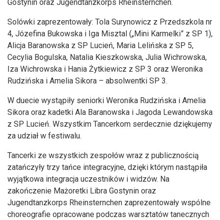
Gostynin oraz Jugendtanzkorps Rheinsternchen.
Solówki zaprezentowały: Tola Surynowicz z Przedszkola nr
4, Józefina Bukowska i Iga Misztal („Mini Karmelki” z SP 1),
Alicja Baranowska z SP Lucień, Maria Lelińska z SP 5,
Cecylia Bogulska, Natalia Kieszkowska, Julia Wichrowska,
Iza Wichrowska i Hania Żytkiewicz z SP 3 oraz Weronika
Rudzińska i Amelia Sikora – absolwentki SP 3.
W duecie wystąpiły seniorki Weronika Rudzińska i Amelia
Sikora oraz kadetki Ala Baranowska i Jagoda Lewandowska
z SP Lucień. Wszystkim Tancerkom serdecznie dziękujemy
za udział w festiwalu.
Tancerki ze wszystkich zespołów wraz z publicznością
zatańczyły trzy tańce integracyjne, dzięki którym nastąpiła
wyjątkowa integracja uczestników i widzów. Na
zakończenie Mażoretki Libra Gostynin oraz
Jugendtanzkorps Rheinsternchen zaprezentowały wspólne
choreografie opracowane podczas warsztatów tanecznych