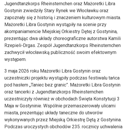
Jugendtanzkorps Rheinsternchen oraz Mażoretki Libra
Gostynin zwiedziły Stary Rynek we Włocławku oraz
zapoznały się z historią i znaczeniem kulturowym miasta.
Mażoretki Libra Gostynin wystąpiły na scenie przy
akompaniamencie Miejskiej Orkiestry Dętej z Gostynina,
prezentując dwa układy choreograficzne autorstwa Kamili
Rzepieli-Drgas. Zespół Jugendtanzkorps Rheinsternchen
zachwycił włocławską publiczność swoim efektownym
występem.
3 maja 2026 roku Mażoretki Libra Gostynin oraz
uczestniczki projektu wystąpiły podczas festiwalu tańca
pod hasłem „Taniec bez granic”. Mażoretki Libra Gostynin
oraz tancerki z Jugendtanzkorps Rheinsternchen
uczestniczyły również w obchodach Święta Konstytucji 3
Maja w Gostyninie. Wspólnie przemaszerowały ulicami
miasta, prezentując układy taneczne do utworów
wykonywanych przez Miejską Orkiestrę Dętą z Gostynina.
Podczas uroczystych obchodów 235. rocznicy uchwalenia