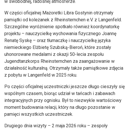
w swobodnej, radosnej atmosferze.
W części oficjalnej Mażoretki Libra Gostynin otrzymały
pamiątki od koleżanek z Rheinsternchen e.V. z Langenfeld.
Szczególne wyróżnienie spotkało również koordynatorkę
projektu – nauczycielkę wychowania fizycznego Joannę
Renatę Syskę – oraz tłumaczkę i nauczycielkę języka
niemieckiego Elżbietę Szubską-Bieroń, które zostały
uhonorowane medalami z okazji 50-lecia zespołu
Jugendtanzkorps Rheinsternchen za zaangażowanie w
działalność kulturalną. Otrzymały także pamiątkowe zdjęcia
z pobytu w Langenfeld w 2025 roku.
Po części oficjalnej uczestniczki jeszcze długo cieszyły się
wspólnym czasem, biorąc udział w tańcach i zabawach
integracyjnych przy ognisku. Był to niezwykle wartościowy
moment budowania relacji, który na długo pozostanie w
pamięci wszystkich uczestniczek.
Drugiego dnia wizyty – 2 maja 2026 roku – zespoły