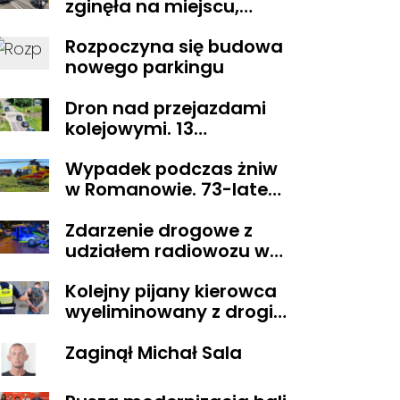
zginęła na miejscu,
droga z Sikorza do
Rozpoczyna się budowa
Brudzenia Dużego
nowego parkingu
zablokowana
Dron nad przejazdami
kolejowymi. 13
wykroczeń ujawnionych
Wypadek podczas żniw
podczas działań
w Romanowie. 73-latek
„Bezpieczny przejazd
spadł z kombajnu
kolejowy”
Zdarzenie drogowe z
udziałem radiowozu w
Płocku
Kolejny pijany kierowca
wyeliminowany z drogi.
Miał blisko 3 promile
Zaginął Michał Sala
alkoholu