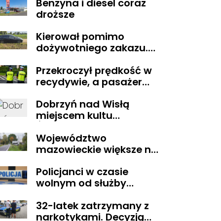
Benzyna i diesel coraz
Obywatelskiego
droższe
Mazowsza dla
Organizacji z naszego
Kierował pomimo
terenu!
dożywotniego zakazu.
Trafił do aresztu
Przekroczył prędkość w
recydywie, a pasażer
okazał się być osobą
Dobrzyń nad Wisłą
poszukiwaną
miejscem kultu
Świętego Lekarza z
Województwo
Neapolu
mazowieckie większe niż
Belgia i trudne w
Policjanci w czasie
zarządzaniu. Eksperci
wolnym od służby
proponują podział
zatrzymali
centralnej Polski
32-latek zatrzymany z
poszukiwanego
narkotykami. Decyzją