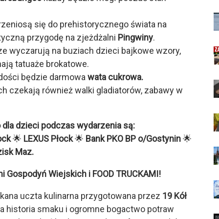
rzeniosą się do prehistorycznego świata na
tyczną przygodę na zjeżdżalni
Pingwiny
.
e wyczarują na buziach dzieci bajkowe wzory,
ają tatuaże brokatowe.
dości będzie darmowa
wata cukrowa.
 czekają również walki gladiatorów, zabawy w
dla dzieci podczas wydarzenia są:
ock
🌟
LEXUS Płock
🌟
Bank PKO BP o/Gostynin
🌟
zisk Maz.
łami Gospodyń Wiejskich i FOOD TRUCKAMI!
ykana uczta kulinarna przygotowana przez
19 Kół
nna historia smaku i ogromne bogactwo potraw