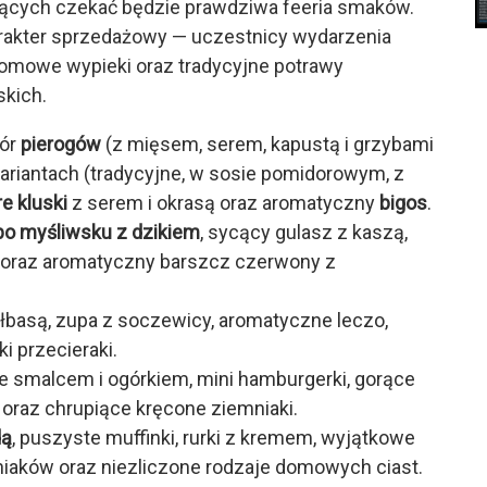
ących czekać będzie prawdziwa feeria smaków.
arakter sprzedażowy — uczestnicy wydarzenia
 domowe wypieki oraz tradycyjne potrawy
kich.
bór
pierogów
(z mięsem, serem, kapustą i grzybami
riantach (tradycyjne, w sosie pomidorowym, z
e kluski
z serem i okrasą oraz aromatyczny
bigos
.
po myśliwsku z dzikiem
, sycący gulasz z kaszą,
oraz aromatyczny barszcz czerwony z
ełbasą, zupa z soczewicy, aromatyczne leczo,
i przecieraki.
e smalcem i ogórkiem, mini hamburgerki, gorące
gi oraz chrupiące kręcone ziemniaki.
dą
, puszyste muffinki, rurki z kremem, wyjątkowe
mniaków oraz niezliczone rodzaje domowych ciast.