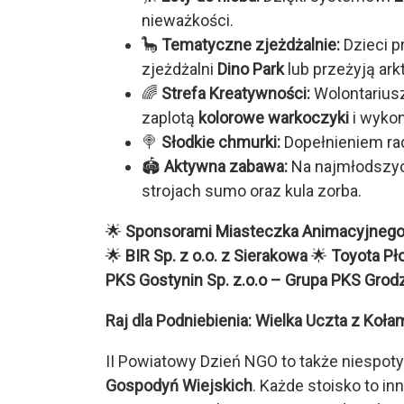
nieważkości.
🦕
Tematyczne zjeżdżalnie:
Dzieci p
zjeżdżalni
Dino Park
lub przeżyją ark
🌈
Strefa Kreatywności:
Wolontariusz
zaplotą
kolorowe warkoczyki
i wykon
🍭
Słodkie chmurki:
Dopełnieniem ra
🏟️
Aktywna zabawa:
Na najmłodszych
strojach sumo oraz kula zorba.
🌟
Sponsorami Miasteczka Animacyjnego 
🌟
BIR Sp. z o.o. z Sierakowa
🌟
Toyota Pł
PKS Gostynin Sp. z.o.o – Grupa PKS Grod
Raj dla Podniebienia: Wielka Uczta z Ko
II Powiatowy Dzień NGO to także niespot
Gospodyń Wiejskich
. Każde stoisko to i