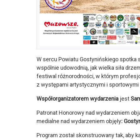
W sercu Powiatu Gostynińskiego spotka 
wspólnie udowodnią, jak wielka siła drzem
festiwal różnorodności, w którym profes
z występami artystycznymi i sportowym
Współorganizatorem wydarzenia
jest
Sam
Patronat Honorowy nad wydarzeniem obj
medialne nad wydarzeniem objęły
: Gosty
Program został skonstruowany tak, aby k