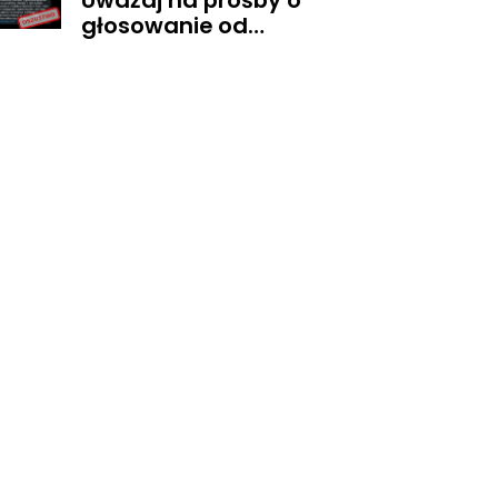
Uważaj na prośby o
głosowanie od
znajomych