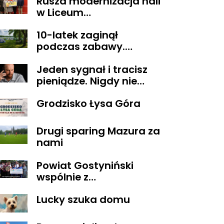
Rusza modernizacja hali
w Liceum
Ogólnokształcącym im.
10-latek zaginął
T. Kościuszki w
podczas zabawy.
Gostyninie
Wszystko zakończyło się
Jeden sygnał i tracisz
szczęśliwie
pieniądze. Nigdy nie
oddzwaniaj na te
Grodzisko Łysa Góra
numery
Drugi sparing Mazura za
nami
Powiat Gostyniński
wspólnie z
ORGANIZACJAMI
Lucky szuka domu
POZARZĄDOWYMI
walczą o środki z
Budżetu