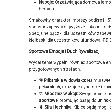
Napoje:
Orzeźwiająca domowa lemon
herbata.
Smakowity charakter imprezy podkreśli
S
sponsor zapewni najwyższej jakości trad
Specjalne pączki dla uczestników zapew
kiełbaski dla uczestników ufundował
P.D 
Sportowe Emocje i Duch Rywalizacji
Wydarzenie wypełni również sportowa ene
przygotowanych strefach.
⚽
Piłkarskie widowisko:
Na murawie 
piłkarskich
, ukazując dynamikę i z
🏃
Młodzież w akcji:
Swoje umiejętno
sportowe
, promując pasję do
unihok
🥊
Siła i technika:
Kibice będą mogli