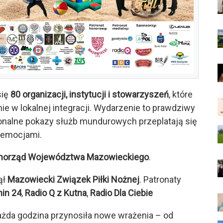
się
80 organizacji, instytucji i stowarzyszeń
, które
ie w lokalnej integracji. Wydarzenie to prawdziwy
jonalne pokazy służb mundurowych przeplatają się
i emocjami.
orząd Województwa Mazowieckiego
.
ął
Mazowiecki Związek Piłki Nożnej
. Patronaty
nin 24
,
Radio Q z Kutna
,
Radio Dla Ciebie
ażda godzina przynosiła nowe wrażenia – od