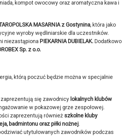
iada, kompot owocowy oraz aromatyczna kawa i
TAROPOLSKA MASARNIA z Gostynina
, która jako
ycyjne wyroby wędliniarskie dla uczestników.
ni niezastąpiona
PIEKARNIA DUBIELAK.
Dodatkowo
DROBEX Sp. z o.o.
rgia, którą poczuć będzie można w specjalnie
zaprezentują się zawodnicy
lokalnych klubów
aangażowanie w pokazowej grze zespołowej.
ści zaprezentują również
szkolne kluby
eja, badmintonu oraz piłki nożnej
.
 podziwiać utytułowanych zawodników podczas