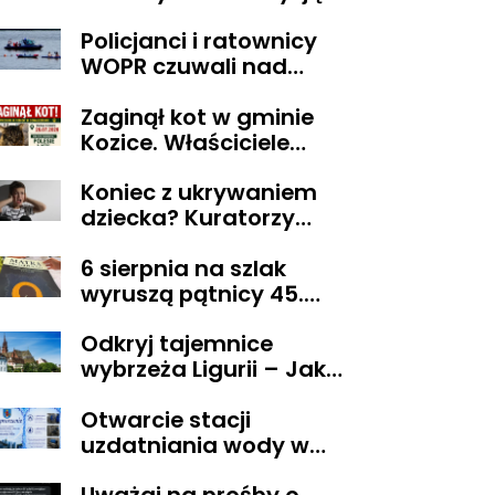
sądu trafił do aresztu
Policjanci i ratownicy
WOPR czuwali nad
bezpieczeństwem
Zaginął kot w gminie
uczestnika wyjątkowej
Kozice. Właściciele
wyprawy
wyznaczyli nagrodę za
Koniec z ukrywaniem
pomoc
dziecka? Kuratorzy
dostaną uprawnienia,
6 sierpnia na szlak
jakich nie mieli
wyruszą pątnicy 45.
Pieszej Pielgrzymki
Odkryj tajemnice
Diecezji Płockiej na
wybrzeża Ligurii – Jak
Jasną Górę
przeżyć niezapomniane
Otwarcie stacji
chwile w krainie pesto i
uzdatniania wody w
słońca
Pacynie