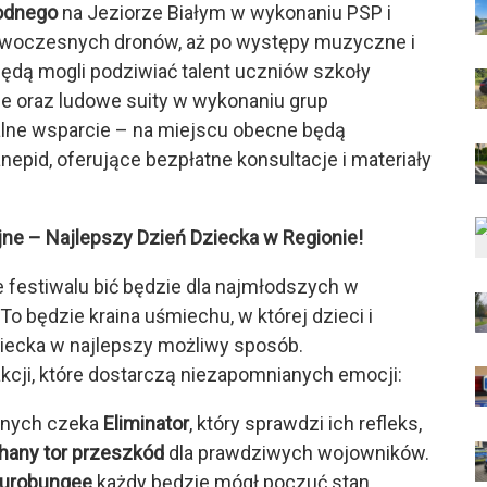
odnego
na Jeziorze Białym w wykonaniu PSP i
woczesnych dronów, aż po występy muzyczne i
będą mogli podziwiać talent uczniów szkoły
 oraz ludowe suity w wykonaniu grup
realne wsparcie – na miejscu obecne będą
anepid, oferujące bezpłatne konsultacje i materiały
e – Najlepszy Dzień Dziecka w Regionie!
e festiwalu bić będzie dla najmłodszych w
 To będzie kraina uśmiechu, w której dzieci i
iecka w najlepszy możliwy sposób.
cji, które dostarczą niezapomnianych emocji:
nych czeka
Eliminator
, który sprawdzi ich refleks,
any tor przeszkód
dla prawdziwych wojowników.
urobungee
każdy będzie mógł poczuć stan