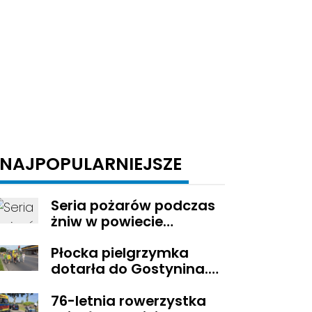
NAJPOPULARNIEJSZE
Seria pożarów podczas
żniw w powiecie
gostynińskim
Płocka pielgrzymka
dotarła do Gostynina.
Wierni idą dalej na
76-letnia rowerzystka
Jasną Górę