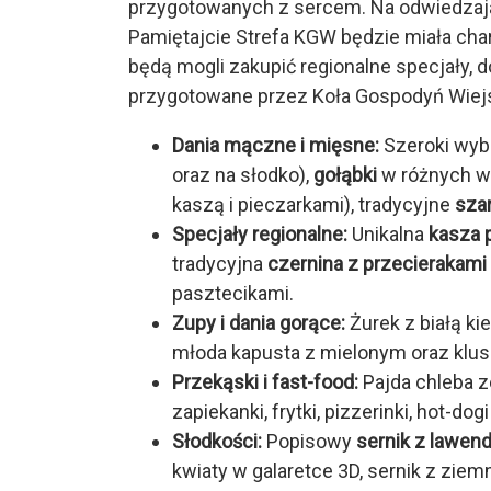
przygotowanych z sercem. Na odwiedzaj
Pamiętajcie Strefa KGW będzie miała ch
będą mogli zakupić regionalne specjały,
przygotowane przez Koła Gospodyń Wiejs
Dania mączne i mięsne:
Szeroki wy
oraz na słodko),
gołąbki
w różnych wa
kaszą i pieczarkami), tradycyjne
szar
Specjały regionalne:
Unikalna
kasza 
tradycyjna
czernina z przecierakami
pasztecikami.
Zupy i dania gorące:
Żurek z białą ki
młoda kapusta z mielonym oraz klusk
Przekąski i fast-food:
Pajda chleba z
zapiekanki, frytki, pizzerinki, hot-do
Słodkości:
Popisowy
sernik z lawen
kwiaty w galaretce 3D, sernik z zie