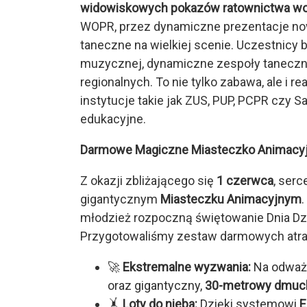
widowiskowych pokazów ratownictwa w
WOPR, przez dynamiczne prezentacje no
taneczne na wielkiej scenie. Uczestnicy 
muzycznej, dynamiczne zespoły taneczne
regionalnych. To nie tylko zabawa, ale i 
instytucje takie jak ZUS, PUP, PCPR czy S
edukacyjne.
Darmowe Magiczne Miasteczko Animacyjn
Z okazji zbliżającego się
1 czerwca
, serc
gigantycznym
Miasteczku Animacyjnym
.
młodzież rozpoczną świętowanie Dnia Dz
Przygotowaliśmy zestaw darmowych atrak
🚀
Ekstremalne wyzwania:
Na odważ
oraz gigantyczny,
30-metrowy dmuch
🤸
Loty do nieba:
Dzięki systemowi
E