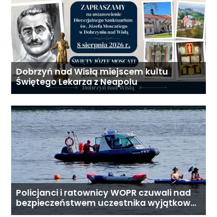
Dobrzyń nad Wisłą miejscem kultu
Świętego Lekarza z Neapolu
Policjanci i ratownicy WOPR czuwali nad
bezpieczeństwem uczestnika wyjątkowej
wyprawy