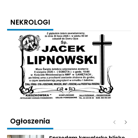
NEKROLOGI
Ogłoszenia
Poprzednie
Następ
Sprzedam kawalerkę blisko