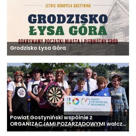
Grodzisko Łysa Góra
Powiat Gostyniński wspólnie z
ORGANIZACJAMI POZARZĄDOWYMI walczą
o środki z Budżetu Obywatelskiego