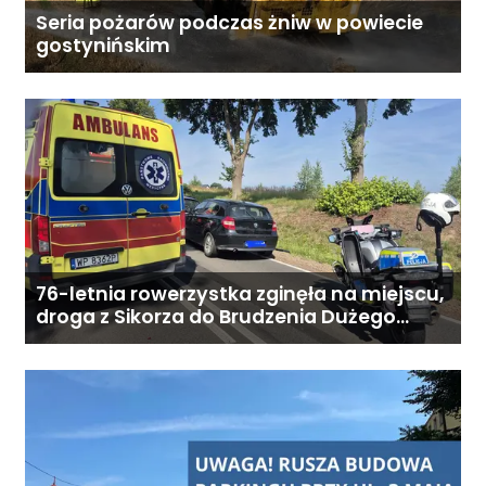
284 828 Poniedziałek–piątek,
Seria pożarów podczas żniw w powiecie
gostynińskim
9:00–18:00
76-letnia rowerzystka zginęła na miejscu,
droga z Sikorza do Brudzenia Dużego
zablokowana