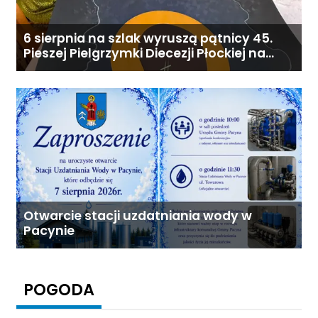
6 sierpnia na szlak wyruszą pątnicy 45.
Pieszej Pielgrzymki Diecezji Płockiej na
Jasną Górę
Otwarcie stacji uzdatniania wody w
Pacynie
POGODA