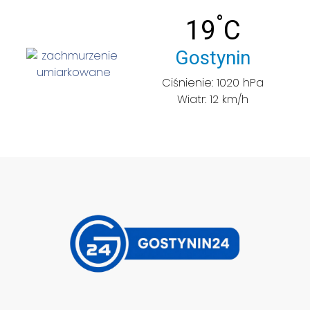
°
Temperatu
19
C
Miasto:
Gostynin
Ciśnienie: 1020 hPa
Wiatr: 12 km/h