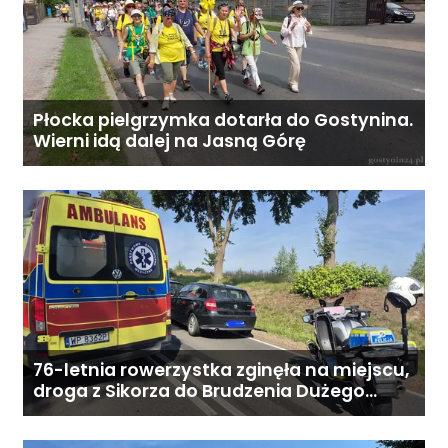
dni. - Stałe wsparcie
koordynatora oraz infolinię 24/7.
Koszt całodobowej opieki z
zamieszkaniem: od 6800 zł
miesięcznie. Ostateczna cena
Płocka pielgrzymka dotarła do Gostynina.
zależy od zakresu opieki oraz
Wierni idą dalej na Jasną Górę
indywidualnych potrzeb
podopiecznego. Zadzwoń: 726
284 828 Poniedziałek–piątek,
9:00–18:00
76-letnia rowerzystka zginęła na miejscu,
droga z Sikorza do Brudzenia Dużego
zablokowana