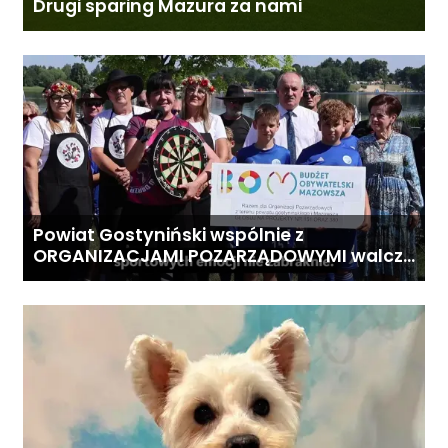
Drugi sparing Mazura za nami
Powiat Gostyniński wspólnie z
ORGANIZACJAMI POZARZĄDOWYMI walczą
o środki z Budżetu Obywatelskiego
Mazowsza dla Organizacji z naszego
terenu!