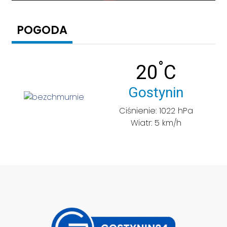
POGODA
°
Temperatu
20
C
Miasto:
Gostynin
Ciśnienie: 1022 hPa
Wiatr: 5 km/h