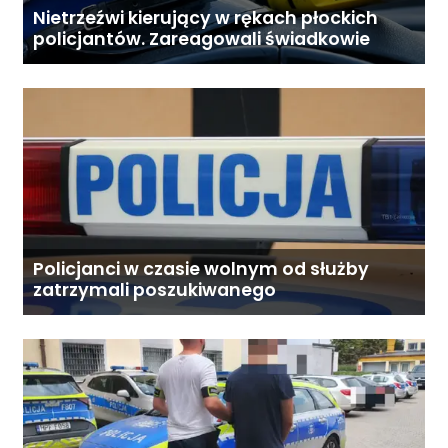
Nietrzeźwi kierujący w rękach płockich
policjantów. Zareagowali świadkowie
Policjanci w czasie wolnym od służby
zatrzymali poszukiwanego