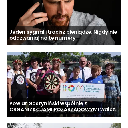
Jeden sygnał i tracisz pieniądze. Nigdy nie
oddzwaniaj na te numery
Powiat Gostyniński wspólnie z
ORGANIZACJAMI POZARZĄDOWYMI walczą
o środki z Budżetu Obywatelskiego
Mazowsza dla Organizacji z naszego
terenu!