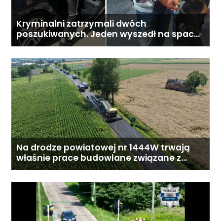
Kryminalni zatrzymali dwóch
poszukiwanych. Jeden wyszedł na spacer,
drugi ukrywał się pod łóżkiem
Na drodze powiatowej nr 1444W trwają
właśnie prace budowlane związane z
przebudową drogi