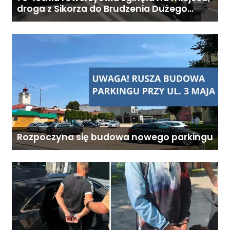
Koszt całodobowej opieki z
droga z Sikorza do Brudzenia Dużego
zablokowana
zamieszkaniem: od 6800 zł
miesięcznie. Ostateczna cena
zależy od zakresu opieki oraz
indywidualnych potrzeb
podopiecznego. Zadzwoń: 726
284 828 Poniedziałek–piątek,
9:00–18:00
Rozpoczyna się budowa nowego parkingu