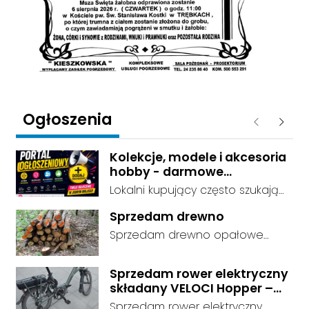
Ogłoszenia
Poprzednie
Następ
Kolekcje, modele i akcesoria
hobby - darmowe
ogłoszenia, dodaj swoje za
Lokalni kupujący często szukają
darmo
dokładnie tego, co leży u Ciebie
Sprzedam drewno
w domu. Kategorie są czytelnie
Sprzedam drewno opałowe
podzielone, dzięki czemu osoby
debina sucha gotowa do
szukające przedmiotów
palenia transport w własnym
kolekcjonerskich trafiają prosto
Sprzedam rower elektryczny
zakresie
składany VELOCI Hopper –
do Twojej oferty. Link do serwisu:
Bafang
darmowe ogłoszenia -
Sprzedam rower elektryczny