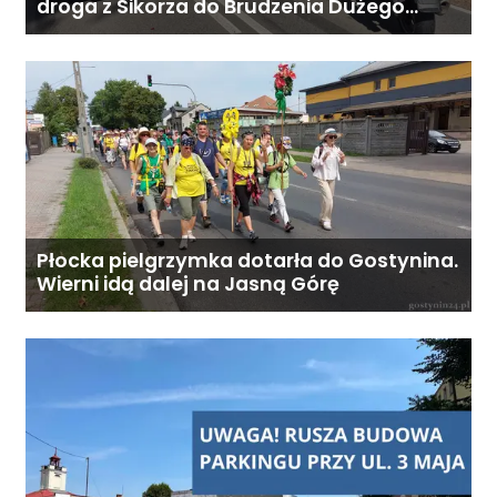
Koszt całodobowej opieki z
droga z Sikorza do Brudzenia Dużego
zablokowana
zamieszkaniem: od 6800 zł
miesięcznie. Ostateczna cena
zależy od zakresu opieki oraz
indywidualnych potrzeb
podopiecznego. Zadzwoń: 726
284 828 Poniedziałek–piątek,
9:00–18:00
Płocka pielgrzymka dotarła do Gostynina.
Wierni idą dalej na Jasną Górę