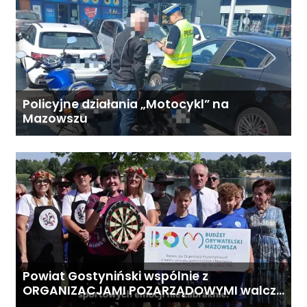
Policyjne działania „Motocykl” na
Mazowszu
Powiat Gostyniński wspólnie z
ORGANIZACJAMI POZARZĄDOWYMI walczą
o środki z Budżetu Obywatelskiego