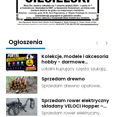
Ogłoszenia
Poprzednie
Następ
Kolekcje, modele i akcesoria
hobby - darmowe
ogłoszenia, dodaj swoje za
Lokalni kupujący często szukają
darmo
dokładnie tego, co leży u Ciebie
Sprzedam drewno
w domu. Kategorie są czytelnie
Sprzedam drewno opałowe
podzielone, dzięki czemu osoby
debina sucha gotowa do
szukające przedmiotów
palenia transport w własnym
kolekcjonerskich trafiają prosto
Sprzedam rower elektryczny
zakresie
składany VELOCI Hopper –
do Twojej oferty. Link do serwisu:
Bafang
darmowe ogłoszenia -
Sprzedam rower elektryczny