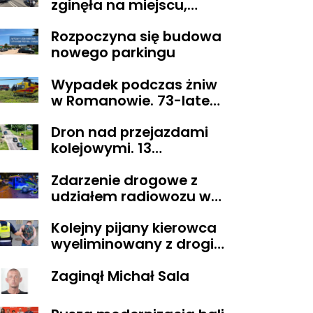
zginęła na miejscu,
droga z Sikorza do
Rozpoczyna się budowa
Brudzenia Dużego
nowego parkingu
zablokowana
Wypadek podczas żniw
w Romanowie. 73-latek
spadł z kombajnu
Dron nad przejazdami
kolejowymi. 13
wykroczeń ujawnionych
Zdarzenie drogowe z
podczas działań
udziałem radiowozu w
„Bezpieczny przejazd
Płocku
kolejowy”
Kolejny pijany kierowca
wyeliminowany z drogi.
Miał blisko 3 promile
Zaginął Michał Sala
alkoholu