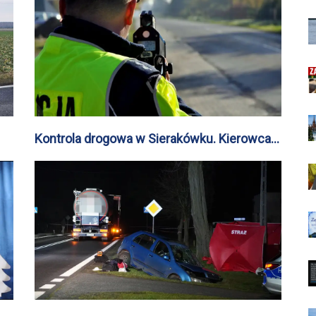
Kontrola drogowa w Sierakówku. Kierowca i
jego pasażerka byli poszukiwani