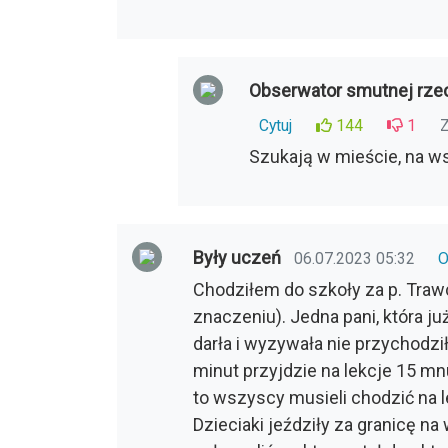
Obserwator smutnej rze
Cytuj
144
1
Z
Szukają w mieście, na wsi 
Były uczeń
06.07.2023 05:32
O
Chodziłem do szkoły za p. Traw
znaczeniu). Jedna pani, która już 
darła i wyzywała nie przychodził
minut przyjdzie na lekcje 15 mn
to wszyscy musieli chodzić na l
Dzieciaki jeździły za granicę na