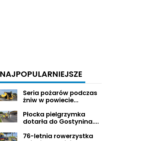
NAJPOPULARNIEJSZE
Seria pożarów podczas
żniw w powiecie
gostynińskim
Płocka pielgrzymka
dotarła do Gostynina.
Wierni idą dalej na
76-letnia rowerzystka
Jasną Górę