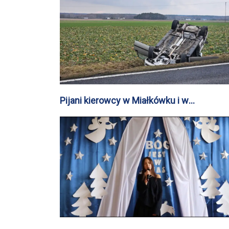
Pijani kierowcy w Miałkówku i w
Sierakówku. Jeden wpadł do rowu, drugi
dachował