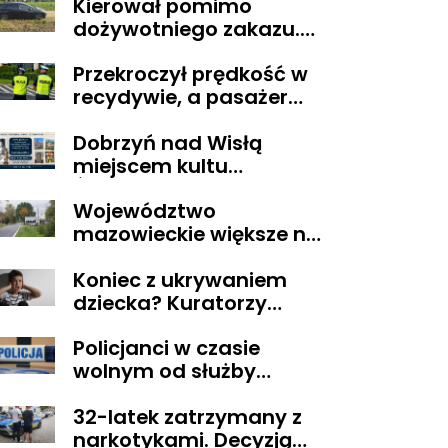
Kierował pomimo
Obywatelskiego
dożywotniego zakazu.
Mazowsza dla
Trafił do aresztu
Organizacji z naszego
Przekroczył prędkość w
terenu!
recydywie, a pasażer
okazał się być osobą
Dobrzyń nad Wisłą
poszukiwaną
miejscem kultu
Świętego Lekarza z
Województwo
Neapolu
mazowieckie większe niż
Belgia i trudne w
Koniec z ukrywaniem
zarządzaniu. Eksperci
dziecka? Kuratorzy
proponują podział
dostaną uprawnienia,
centralnej Polski
Policjanci w czasie
jakich nie mieli
wolnym od służby
zatrzymali
32-latek zatrzymany z
poszukiwanego
narkotykami. Decyzją