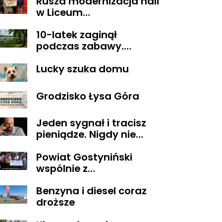
Rusza modernizacja hali
w Liceum
Ogólnokształcącym im.
10-latek zaginął
T. Kościuszki w
podczas zabawy.
Gostyninie
Wszystko zakończyło się
Lucky szuka domu
szczęśliwie
Grodzisko Łysa Góra
Jeden sygnał i tracisz
pieniądze. Nigdy nie
oddzwaniaj na te
Powiat Gostyniński
numery
wspólnie z
ORGANIZACJAMI
Benzyna i diesel coraz
POZARZĄDOWYMI
droższe
walczą o środki z
Budżetu