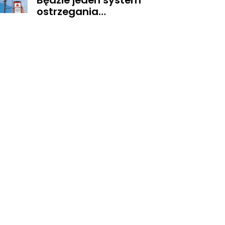
Będzie jeden system
ostrzegania
mieszkańców