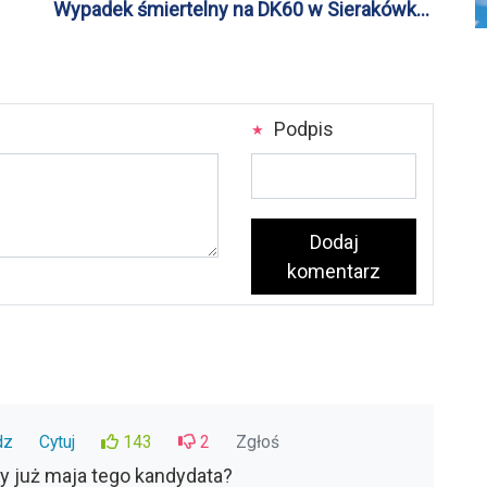
Wypadek śmiertelny na DK60 w Sierakówku
[ZDJĘCIA]
Podpis
Dodaj
komentarz
dz
Cytuj
143
2
Zgłoś
y już maja tego kandydata?