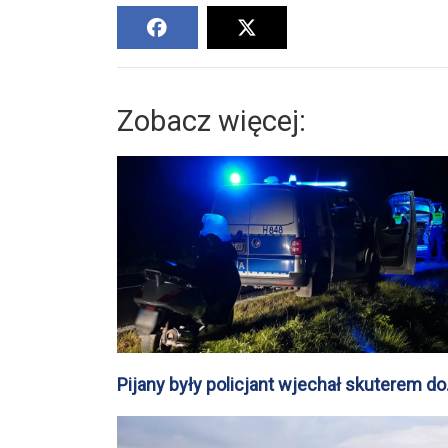
Zobacz więcej:
Pijany były policjant wjechał skuterem do
rowu w Sierakówku