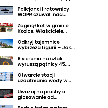
sądu trafił do aresztu
Policjanci i ratownicy
WOPR czuwali nad
bezpieczeństwem
Zaginął kot w gminie
uczestnika wyjątkowej
Kozice. Właściciele
wyprawy
wyznaczyli nagrodę za
Odkryj tajemnice
pomoc
wybrzeża Ligurii – Jak
przeżyć niezapomniane
6 sierpnia na szlak
chwile w krainie pesto i
wyruszą pątnicy 45.
słońca
Pieszej Pielgrzymki
Otwarcie stacji
Diecezji Płockiej na
uzdatniania wody w
Jasną Górę
Pacynie
Uważaj na prośby o
głosowanie od
znajomych