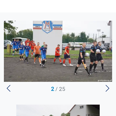
2
/ 25
U