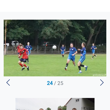
24
/ 25
U