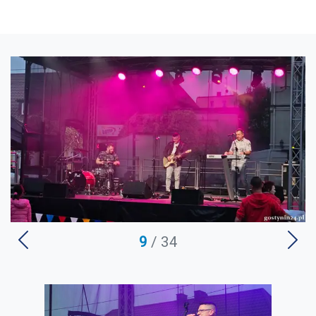
9
/ 34
U