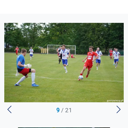
U
9
/ 21