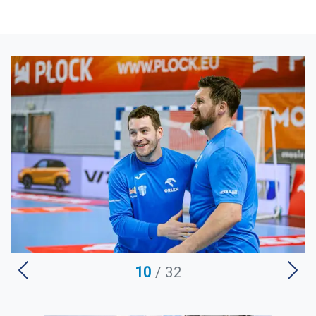
U
10
/ 32