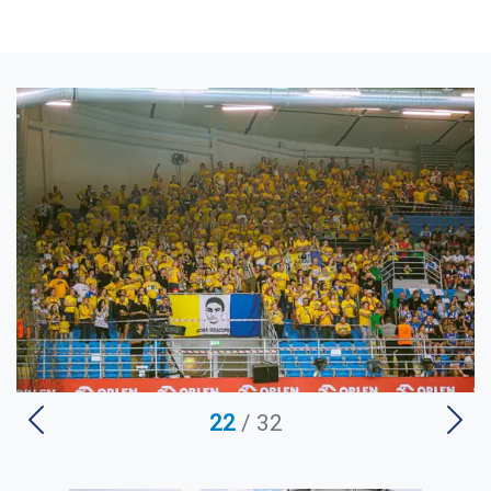
U
22
/ 32