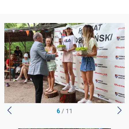
U
6
/ 11