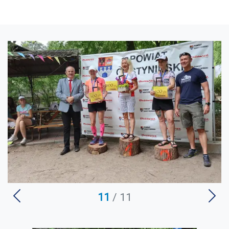
U
11
/ 11