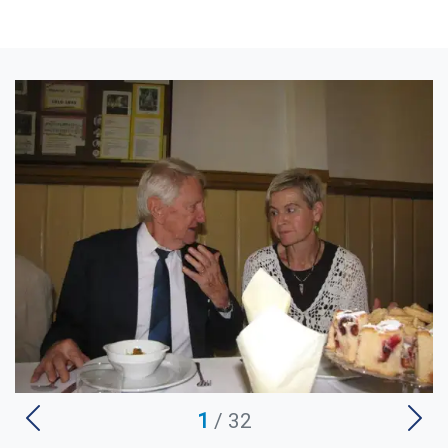
U
1
/ 32