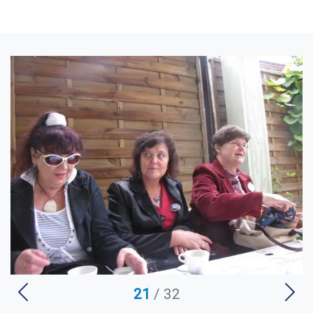
U
21
/ 32