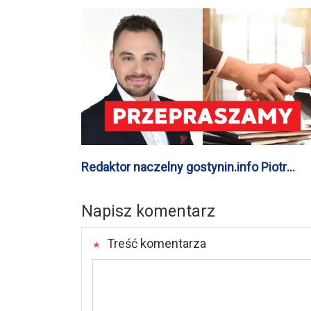
nowym zastępcą wójta Gminy Nowy
Duninów
Redaktor naczelny gostynin.info Piotr
Mrówka przeprasza Dominika
Śniecikowskiego-Robackiego
Napisz komentarz
Treść komentarza