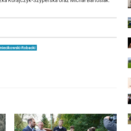
zka Korajczyk-Szyperska oraz Michał Bartosiak.
niecikowski-Robacki