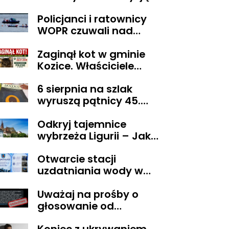
sądu trafił do aresztu
Policjanci i ratownicy
WOPR czuwali nad
bezpieczeństwem
Zaginął kot w gminie
uczestnika wyjątkowej
Kozice. Właściciele
wyprawy
wyznaczyli nagrodę za
6 sierpnia na szlak
pomoc
wyruszą pątnicy 45.
Pieszej Pielgrzymki
Odkryj tajemnice
Diecezji Płockiej na
wybrzeża Ligurii – Jak
Jasną Górę
przeżyć niezapomniane
Otwarcie stacji
chwile w krainie pesto i
uzdatniania wody w
słońca
Pacynie
Uważaj na prośby o
głosowanie od
znajomych