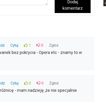
Dodaj
komentarz
edz
Cytuj
1
0
Zgłoś
wanek bez pokrycia - Opera etc - znamy to w
edz
Cytuj
0
0
Zgłoś
żnicę - mam nadzieję ,że nie specjalnie