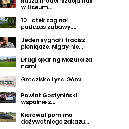
Rusza modernizacja hali
alkoholu
w Liceum
Ogólnokształcącym im.
10-latek zaginął
T. Kościuszki w
podczas zabawy.
Gostyninie
Wszystko zakończyło się
Jeden sygnał i tracisz
szczęśliwie
pieniądze. Nigdy nie
oddzwaniaj na te
Drugi sparing Mazura za
numery
nami
Grodzisko Łysa Góra
Powiat Gostyniński
wspólnie z
ORGANIZACJAMI
Kierował pomimo
POZARZĄDOWYMI
dożywotniego zakazu.
walczą o środki z
Trafił do aresztu
Budżetu