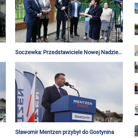
Soczewka: Przedstawiciele Nowej Nadziei
apelują o interwencję w sprawie ośrodka dla
uchodźców
Sławomir Mentzen przybył do Gostynina