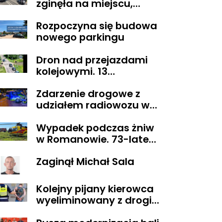
zginęła na miejscu,
droga z Sikorza do
Rozpoczyna się budowa
Brudzenia Dużego
nowego parkingu
zablokowana
Dron nad przejazdami
kolejowymi. 13
wykroczeń ujawnionych
Zdarzenie drogowe z
podczas działań
udziałem radiowozu w
„Bezpieczny przejazd
Płocku
kolejowy”
Wypadek podczas żniw
w Romanowie. 73-latek
spadł z kombajnu
Zaginął Michał Sala
Kolejny pijany kierowca
wyeliminowany z drogi.
Miał blisko 3 promile