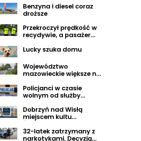
Benzyna i diesel coraz
Obywatelskiego
droższe
Mazowsza dla
Organizacji z naszego
Przekroczył prędkość w
terenu!
recydywie, a pasażer
okazał się być osobą
Lucky szuka domu
poszukiwaną
Województwo
mazowieckie większe niż
Belgia i trudne w
Policjanci w czasie
zarządzaniu. Eksperci
wolnym od służby
proponują podział
zatrzymali
centralnej Polski
Dobrzyń nad Wisłą
poszukiwanego
miejscem kultu
Świętego Lekarza z
32-latek zatrzymany z
Neapolu
narkotykami. Decyzją