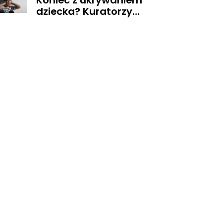
Koniec z ukrywaniem
dziecka? Kuratorzy
dostaną uprawnienia,
jakich nie mieli