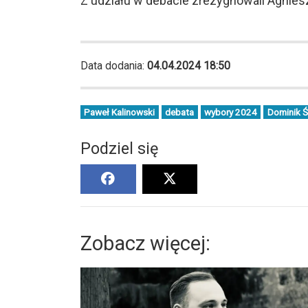
Z udziału w debacie zrezygnowali Agnies
Data dodania:
04.04.2024 18:50
Paweł Kalinowski
debata
wybory 2024
Dominik Ś
Podziel się
Zobacz więcej: