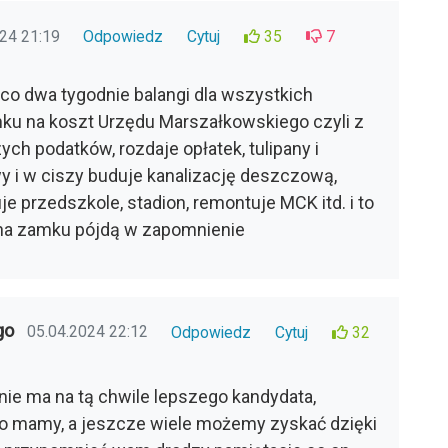
24 21:19
Odpowiedz
Cytuj
35
7
co dwa tygodnie balangi dla wszystkich
u na koszt Urzędu Marszałkowskiego czyli z
h podatków, rozdaje opłatek, tulipany i
y i w ciszy buduje kanalizację deszczową,
uje przedszkole, stadion, remontuje MCK itd. i to
 na zamku pójdą w zapomnienie
go
05.04.2024 22:12
Odpowiedz
Cytuj
32
 nie ma na tą chwile lepszego kandydata,
o mamy, a jeszcze wiele możemy zyskać dzięki