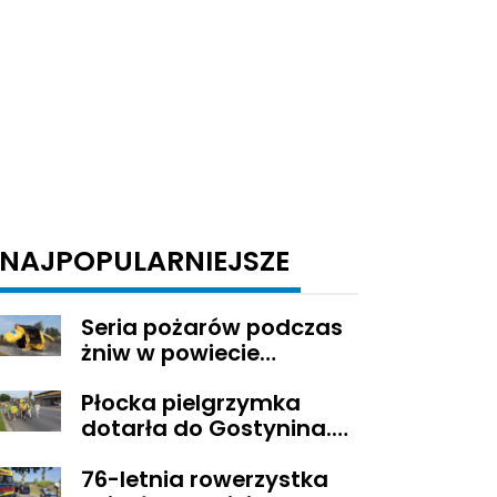
NAJPOPULARNIEJSZE
Seria pożarów podczas
żniw w powiecie
gostynińskim
Płocka pielgrzymka
dotarła do Gostynina.
Wierni idą dalej na
76-letnia rowerzystka
Jasną Górę