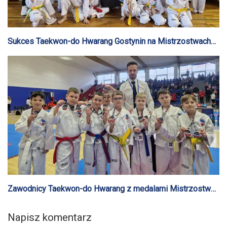
Sukces Taekwon-do Hwarang Gostynin na Mistrzostwach
Mazowsza
Zawodnicy Taekwon-do Hwarang z medalami Mistrzostw
Kujaw
Napisz komentarz