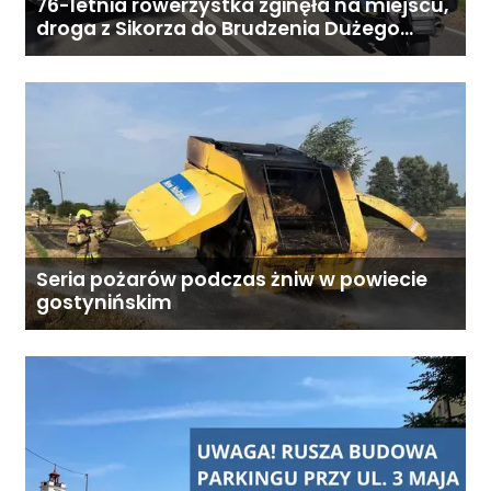
284 828 Poniedziałek–piątek,
76-letnia rowerzystka zginęła na miejscu,
droga z Sikorza do Brudzenia Dużego
9:00–18:00
zablokowana
Seria pożarów podczas żniw w powiecie
gostynińskim