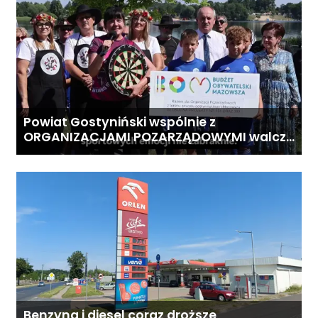
Powiat Gostyniński wspólnie z
ORGANIZACJAMI POZARZĄDOWYMI walczą
o środki z Budżetu Obywatelskiego
Mazowsza dla Organizacji z naszego
terenu!
Benzyna i diesel coraz droższe