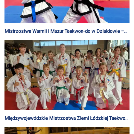
Mistrzostwa Warmii i Mazur Taekwon-do w Działdowie –
sukces zawodników Hwarang
Międzywojewódzkie Mistrzostwa Ziemi Łódzkiej Taekwon-
Do – sukces Klubu Hwarang z Gostynina