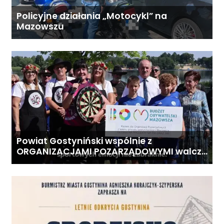
Policyjne działania „Motocykl” na
Mazowszu
Powiat Gostyniński wspólnie z
ORGANIZACJAMI POZARZĄDOWYMI walczą
o środki z Budżetu Obywatelskiego
Mazowsza dla Organizacji z naszego
terenu!