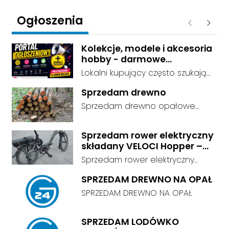
Ogłoszenia
Poprzednie
Następ
Kolekcje, modele i akcesoria
hobby - darmowe
ogłoszenia, dodaj swoje za
Lokalni kupujący często szukają
darmo
dokładnie tego, co leży u Ciebie
Sprzedam drewno
w domu. Kategorie są czytelnie
Sprzedam drewno opałowe
podzielone, dzięki czemu osoby
debina sucha gotowa do
szukające przedmiotów
palenia transport w własnym
kolekcjonerskich trafiają prosto
Sprzedam rower elektryczny
zakresie
składany VELOCI Hopper –
do Twojej oferty. Link do serwisu:
Bafang
darmowe ogłoszenia -
Sprzedam rower elektryczny
https://ogloszenia.dodajemyoglo
składany VELOCI Hopper –
SPRZEDAM DREWNO NA OPAŁ
szenia.pl/. Załóż konto albo
Bafang | Przebieg tylko 663 km
SPRZEDAM DREWNO NA OPAŁ
opublikuj ofertę od razu i
Sprzedam składany rower
oszczędź czas.
elektryczny VELOCI Hopper z
centralnym silnikiem Bafang M210
SPRZEDAM LODÓWKO