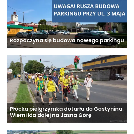
podopiecznego. Zadzwoń: 726
284 828 Poniedziałek–piątek,
9:00–18:00
Rozpoczyna się budowa nowego parkingu
Płocka pielgrzymka dotarła do Gostynina.
Wierni idą dalej na Jasną Górę