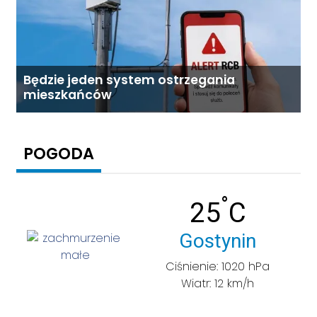
Będzie jeden system ostrzegania
mieszkańców
POGODA
°
Temperatu
25
C
Miasto:
Gostynin
Ciśnienie: 1020 hPa
Wiatr: 12 km/h