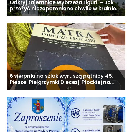
Odkryj tajemnice wybrzeża Ligurii – Jak
przeżyć niezapomniane chwile w krainie
pesto i słońca
6 sierpnia na szlak wyruszą pątnicy 45.
Pieszej Pielgrzymki Diecezji Płockiej na
Jasną Górę