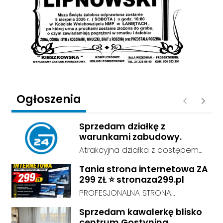
Ogłoszenia
Poprzednie
Następ
Sprzedam działkę z
warunkami zabudowy.
Atrakcyjna działka z dostępem
do sieci energetycznej i wodnej,
Tania strona internetowa ZA
o powierzchni 0,4ha , przy drodze
299 ZŁ ⭐ stronaza299.pl
asfaltowej.
PROFESJONALNA STRONA
INTERNETOWA ZA 299 ZŁ! Chcesz
Sprzedam kawalerkę blisko
mieć profesjonalną stronę
centrum Gostynina