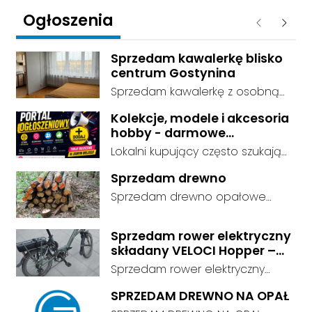
Ogłoszenia
Poprzednie
Następ
Sprzedam kawalerkę blisko
centrum Gostynina
Sprzedam kawalerkę z osobną
kuchnią, łazienką i przedpokojem.
Kolekcje, modele i akcesoria
Stan dobry - do zamieszkania, 3
hobby - darmowe
piętro. Standard wykończenia -
ogłoszenia, dodaj swoje za
Lokalni kupujący często szukają
dobry. cena do negocjacji.
darmo
dokładnie tego, co leży u Ciebie
Sprzedam drewno
w domu. Kategorie są czytelnie
Sprzedam drewno opałowe
podzielone, dzięki czemu osoby
debina sucha gotowa do
szukające przedmiotów
palenia transport w własnym
kolekcjonerskich trafiają prosto
Sprzedam rower elektryczny
zakresie
składany VELOCI Hopper –
do Twojej oferty. Link do serwisu:
Bafang
darmowe ogłoszenia -
Sprzedam rower elektryczny
https://ogloszenia.dodajemyoglo
składany VELOCI Hopper –
SPRZEDAM DREWNO NA OPAŁ
szenia.pl/. Załóż konto albo
Bafang | Przebieg tylko 663 km