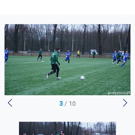
3
/ 10
U